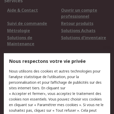
Services
Aide & Contact
Ouvrir un compte
professionnel
Suivi de commande
Retour produits
Métrologie
Solutions Achats
Solutions de
Solutions d'inventaire
Maintenance
Mentions Légales
Nous respectons votre vie privée
Conditions d'utilisation
Politique de cookies
Nous utilisons des cookies et autres technologies pour
du site
l'analyse statistique de l'utilisation, pour la
Politique de protection
Sécurité des E-mails
personnalisation et pour l’affichage de publicités sur des
des données - Mise à
sites internet tiers. En cliquant sur
jour
« Accepter et fermer», vous acceptez le traitement des
Conditions générales
Politique anti-
cookies non essentiels. Vous pouvez choisir vos cookies
de vente
corruption
en cliquant sur « Paramétrer mes cookies ». Si vous ne le
souhaitez pas, cliquez sur « Tout refuser ». Cela peut
Campagnes marketing