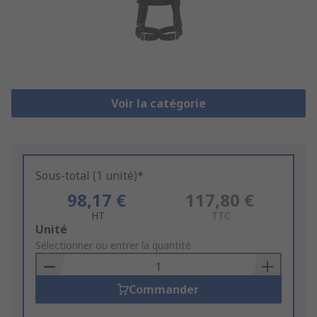
Voir la catégorie
Sous-total (1 unité)*
98,17 €
117,80 €
HT
TTC
Add
Unité
to
Sélectionner ou entrer la quantité
Basket
Commander