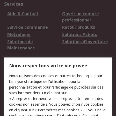
Services
Aide & Contact
Ouvrir un compte
professionnel
Suivi de commande
Retour produits
Métrologie
Solutions Achats
Solutions de
Solutions d'inventaire
Maintenance
Mentions Légales
Nous respectons votre vie privée
Conditions d'utilisation
Politique de cookies
Nous utilisons des cookies et autres technologies pour
du site
l'analyse statistique de l'utilisation, pour la
Politique de protection
Sécurité des E-mails
personnalisation et pour l’affichage de publicités sur des
des données - Mise à
sites internet tiers. En cliquant sur
jour
« Accepter et fermer», vous acceptez le traitement des
Conditions générales
Politique anti-
cookies non essentiels. Vous pouvez choisir vos cookies
de vente
corruption
en cliquant sur « Paramétrer mes cookies ». Si vous ne le
souhaitez pas, cliquez sur « Tout refuser ». Cela peut