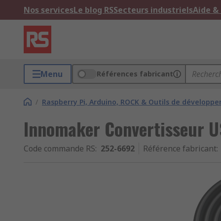
Nos services
Le blog RS
Secteurs industriels
Aide &
Menu
Références fabricant
/
Raspberry Pi, Arduino, ROCK & Outils de développ
Innomaker Convertisseur U
Code commande RS
:
252-6692
Référence fabricant
: