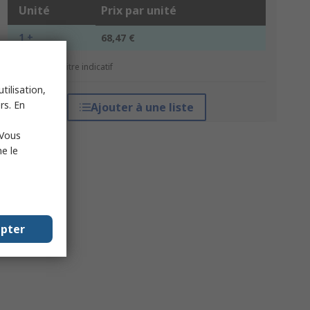
Unité
Prix par unité
1 +
68,47 €
*Prix donné à titre indicatif
tilisation,
rs. En
Ajouter à une liste
 Vous
e le
epter