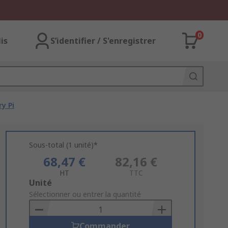
0
lis
S’identifier / S'enregistrer
y Pi
Sous-total (1 unité)*
68,47 €
82,16 €
HT
TTC
Add
Unité
to
Sélectionner ou entrer la quantité
Basket
Commander