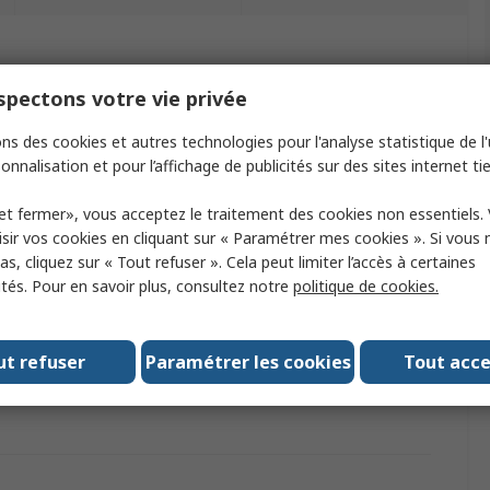
ectionnant un ou plusieurs attributs.
pectons votre vie privée
Valeur
ns des cookies et autres technologies pour l'analyse statistique de l'u
onnalisation et pour l’affichage de publicités sur des sites internet tie
Innomaker
et fermer», vous acceptez le traitement des cookies non essentiels.
uit
Raspberry Pi HAT
sir vos cookies en cliquant sur « Paramétrer mes cookies ». Si vous n
s, cliquez sur « Tout refuser ». Cela peut limiter l’accès à certaines
uit
Convertisseur USB vers CAN
ités. Pour en savoir plus, consultez notre
politique de cookies.
ccessoire
Communication
logations
RoHS
ut refuser
Paramétrer les cookies
Tout acc