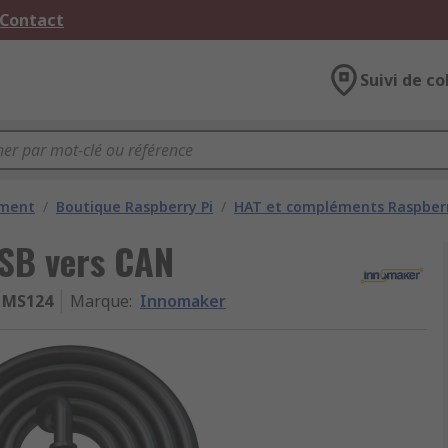
 Contact
Suivi de co
ement
/
Boutique Raspberry Pi
/
HAT et compléments Raspberr
SB vers CAN
MS124
Marque
:
Innomaker