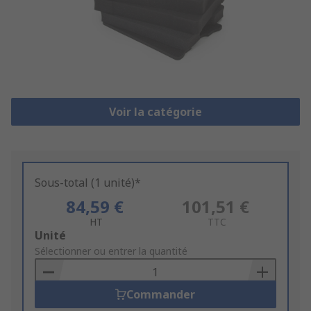
Voir la catégorie
Sous-total (1 unité)*
84,59 €
101,51 €
HT
TTC
Add
Unité
to
Sélectionner ou entrer la quantité
Basket
Commander