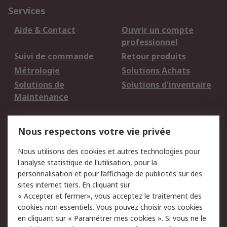
Services
Aide & Contact
Ouvrir un compte
professionnel
Suivi de commande
Retour produits
Métrologie
Solutions Achats
Solutions de
Solutions d'inventaire
Maintenance
Mentions Légales
Nous respectons votre vie privée
Conditions d'utilisation
Politique de cookies
Nous utilisons des cookies et autres technologies pour
du site
l'analyse statistique de l'utilisation, pour la
Politique de protection
Sécurité des E-mails
personnalisation et pour l’affichage de publicités sur des
des données - Mise à
sites internet tiers. En cliquant sur
jour
« Accepter et fermer», vous acceptez le traitement des
Conditions générales
Politique anti-
cookies non essentiels. Vous pouvez choisir vos cookies
de vente
corruption
en cliquant sur « Paramétrer mes cookies ». Si vous ne le