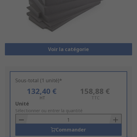
Voir la catégorie
Sous-total (1 unité)*
132,40 €
158,88 €
HT
TTC
Add
Unité
to
Sélectionner ou entrer la quantité
Basket
Commander