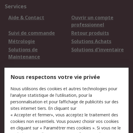
Services
Aide & Contact
Ouvrir un compte
professionnel
Suivi de commande
Retour produits
Métrologie
Solutions Achats
Solutions de
Solutions d'inventaire
Maintenance
Mentions Légales
Nous respectons votre vie privée
Conditions d'utilisation
Politique de cookies
Nous utilisons des cookies et autres technologies pour
du site
l'analyse statistique de l'utilisation, pour la
Politique de protection
Sécurité des E-mails
personnalisation et pour l’affichage de publicités sur des
des données - Mise à
sites internet tiers. En cliquant sur
jour
« Accepter et fermer», vous acceptez le traitement des
Conditions générales
Politique anti-
cookies non essentiels. Vous pouvez choisir vos cookies
de vente
corruption
en cliquant sur « Paramétrer mes cookies ». Si vous ne le