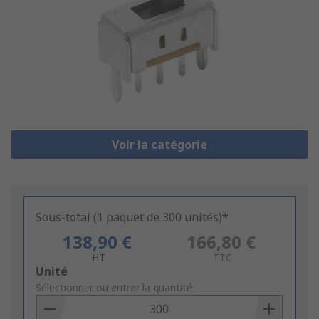
Voir la catégorie
Sous-total (1 paquet de 300 unités)*
138,90 €
166,80 €
HT
TTC
Add
Unité
to
Sélectionner ou entrer la quantité
Basket