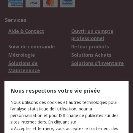
Services
Aide & Contact
Ouvrir un compte
professionnel
Suivi de commande
Retour produits
Métrologie
Solutions Achats
Solutions de
Solutions d'inventaire
Maintenance
Mentions Légales
Nous respectons votre vie privée
Conditions d'utilisation
Politique de cookies
Nous utilisons des cookies et autres technologies pour
du site
l'analyse statistique de l'utilisation, pour la
Politique de protection
Sécurité des E-mails
personnalisation et pour l’affichage de publicités sur des
des données - Mise à
sites internet tiers. En cliquant sur
jour
« Accepter et fermer», vous acceptez le traitement des