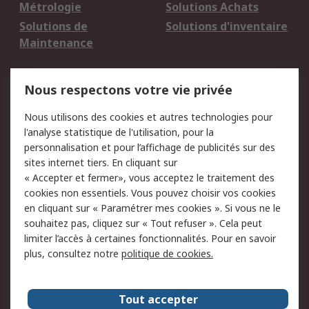
Métrologie
Solutions Achats
Solutions de
Solutions d'inventaire
Maintenance
Mentions Légales
Nous respectons votre vie privée
Conditions d'utilisation
Politique de cookies
Nous utilisons des cookies et autres technologies pour
du site
l'analyse statistique de l'utilisation, pour la
Politique de protection
Sécurité des E-mails
personnalisation et pour l’affichage de publicités sur des
des données - Mise à
sites internet tiers. En cliquant sur
jour
« Accepter et fermer», vous acceptez le traitement des
Conditions générales
Politique anti-
cookies non essentiels. Vous pouvez choisir vos cookies
de vente
corruption
en cliquant sur « Paramétrer mes cookies ». Si vous ne le
souhaitez pas, cliquez sur « Tout refuser ». Cela peut
Campagnes marketing
limiter l’accès à certaines fonctionnalités. Pour en savoir
plus, consultez notre
politique de cookies.
A propos de RS
A propos de RS France
Evénements
Tout accepter
Le groupe RS Group Plc
Presse