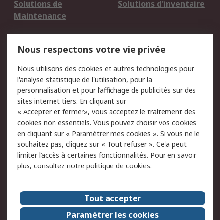
Solutions de
Solutions d'inventaire
Maintenance
Mentions Légales
Nous respectons votre vie privée
Conditions d'utilisation
Politique de cookies
Nous utilisons des cookies et autres technologies pour
du site
l'analyse statistique de l'utilisation, pour la
Politique de protection
Sécurité des E-mails
personnalisation et pour l’affichage de publicités sur des
des données - Mise à
sites internet tiers. En cliquant sur
jour
« Accepter et fermer», vous acceptez le traitement des
Conditions générales
Politique anti-
cookies non essentiels. Vous pouvez choisir vos cookies
de vente
corruption
en cliquant sur « Paramétrer mes cookies ». Si vous ne le
souhaitez pas, cliquez sur « Tout refuser ». Cela peut
Campagnes marketing
limiter l’accès à certaines fonctionnalités. Pour en savoir
plus, consultez notre
politique de cookies.
A propos de RS
A propos de RS France
Evénements
Tout accepter
Le groupe RS Group Plc
Presse
Paramétrer les cookies
RS dans le monde
Démarche RSE