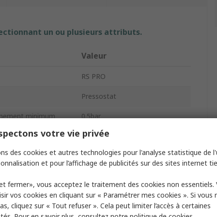
ectionnant un ou plusieurs attributs.
Valeur
RS PRO
Pressostat
onnement minimum
0.5bar
pectons votre vie privée
M12 x 1
ns des cookies et autres technologies pour l'analyse statistique de l'u
Gaz, Air comprimé,
onnalisation et pour l’affichage de publicités sur des sites internet tie
Pneumatique
Électromécanique
et fermer», vous acceptez le traitement des cookies non essentiels.
sir vos cookies en cliquant sur « Paramétrer mes cookies ». Si vous n
30V
s, cliquez sur « Tout refuser ». Cela peut limiter l’accès à certaines
ités. Pour en savoir plus, consultez notre
politique de cookies.