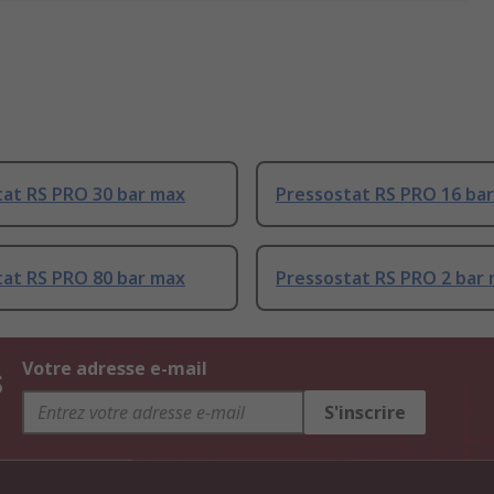
tat RS PRO 30 bar max
Pressostat RS PRO 16 ba
tat RS PRO 80 bar max
Pressostat RS PRO 2 bar
s
Votre adresse e-mail
S'inscrire