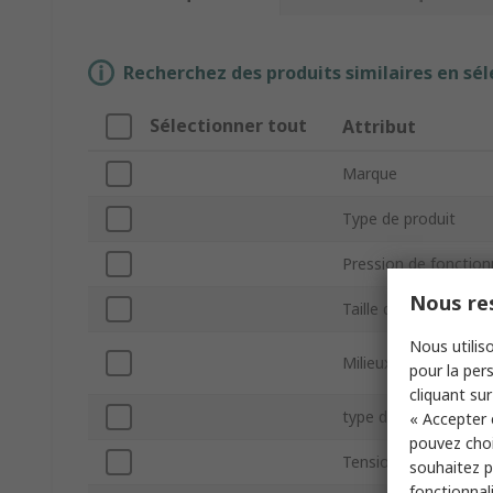
Recherchez des produits similaires en sél
Sélectionner tout
Attribut
Marque
Type de produit
Pression de foncti
Nous res
Taille de l'orifice
Nous utiliso
Milieux adaptés
pour la pers
cliquant sur
type de pression
« Accepter 
pouvez choi
Tension
souhaitez pa
fonctionnal