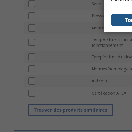
Série
Pression de foncti
To
Norme de filetage d
Température minim
fonctionnement
Température d'utili
Normes/homologati
Indice IP
Certification ATEX
Trouver des produits similaires