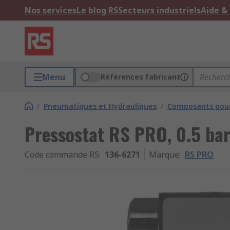
Nos services
Le blog RS
Secteurs industriels
Aide &
Menu
Références fabricant
/
Pneumatiques et Hydrauliques
/
Composants pour
Pressostat RS PRO, 0.5 bar
Code commande RS
:
136-6271
Marque
:
RS PRO