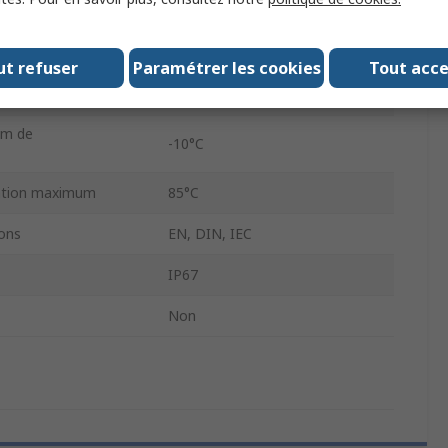
18D
onnement maximum
8 bar
ut refuser
Paramétrer les cookies
Tout acc
e raccordement
NPT
um de
-10°C
sation maximum
85°C
ons
EN, DIN, IEC
IP67
Non