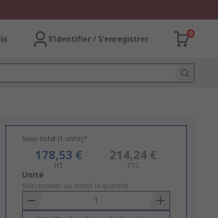
0
lis
S’identifier / S'enregistrer
Sous-total (1 unité)*
178,53 €
214,24 €
HT
TTC
Add
Unité
to
Sélectionner ou entrer la quantité
Basket