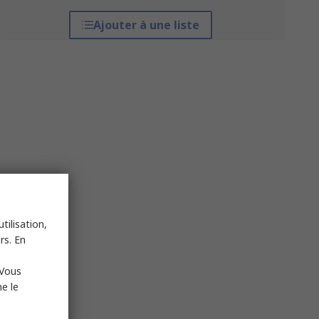
Ajouter à une liste
tilisation,
rs. En
 Vous
e le