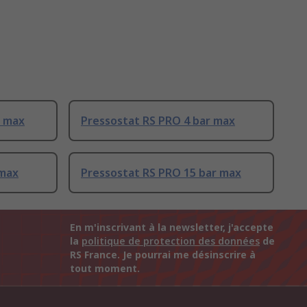
r max
Pressostat RS PRO 4 bar max
 max
Pressostat RS PRO 15 bar max
En m'inscrivant à la newsletter, j'accepte
la
politique de protection des données
de
RS France. Je pourrai me désinscrire à
tout moment.