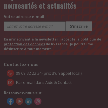
nouveautés et actualités
Votre adresse e-mail
S'inscrire
En m'inscrivant à la newsletter, j'accepte la
politique de
protection des données
de RS France. Je pourrai me
désinscrire à tout moment.
Contactez-nous
09 69 32 22 34 (prix d'un appel local).
Par e-mail dans Aide & Contact
Retrouvez-nous sur