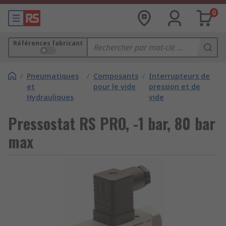
0
Références fabricant
/
Pneumatiques
/
Composants
/
Interrupteurs de
et
pour le vide
pression et de
Hydrauliques
vide
Pressostat RS PRO, -1 bar, 80 bar
max