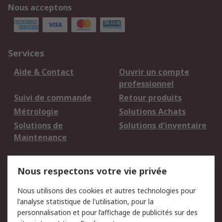
Nous acceptons
Services
Aide & Contact
Ouvrir un compte
professionnel
Suivi de commande
Retour produits
Métrologie
Solutions Achats
Solutions de
Solutions d'inventaire
Maintenance
Mentions Légales
Nous respectons votre vie privée
Conditions d'utilisation
Politique de cookies
Nous utilisons des cookies et autres technologies pour
du site
l'analyse statistique de l'utilisation, pour la
Politique de protection
Sécurité des E-mails
personnalisation et pour l’affichage de publicités sur des
des données - Mise à