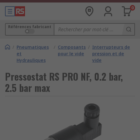
0
Références fabricant
/
Pneumatiques
/
Composants
/
Interrupteurs de
et
pour le vide
pression et de
Hydrauliques
vide
Pressostat RS PRO NF, 0.2 bar,
2.5 bar max