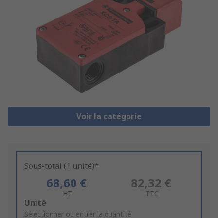
Voir la catégorie
Sous-total (1 unité)*
68,60 €
82,32 €
HT
TTC
Add
Unité
to
Sélectionner ou entrer la quantité