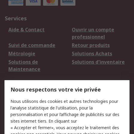
Services
Aide & Contact
Ouvrir un compte
professionnel
Suivi de commande
Retour produits
Métrologie
Solutions Achats
Solutions de
Solutions d'inventaire
Maintenance
Mentions Légales
Nous respectons votre vie privée
Conditions d'utilisation
Politique de cookies
Nous utilisons des cookies et autres technologies pour
du site
l'analyse statistique de l'utilisation, pour la
Politique de protection
Sécurité des E-mails
personnalisation et pour l’affichage de publicités sur des
des données - Mise à
sites internet tiers. En cliquant sur
jour
« Accepter et fermer», vous acceptez le traitement des
Conditions générales
Politique anti-