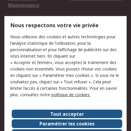
Maintenance
Mentions Légales
Nous respectons votre vie privée
Conditions d'utilisation
Politique de cookies
Nous utilisons des cookies et autres technologies pour
du site
l'analyse statistique de l'utilisation, pour la
Politique de protection
Sécurité des E-mails
personnalisation et pour l’affichage de publicités sur des
des données - Mise à
sites internet tiers. En cliquant sur
jour
« Accepter et fermer», vous acceptez le traitement des
Conditions générales
Politique anti-
cookies non essentiels. Vous pouvez choisir vos cookies
de vente
corruption
en cliquant sur « Paramétrer mes cookies ». Si vous ne le
souhaitez pas, cliquez sur « Tout refuser ». Cela peut
Campagnes marketing
limiter l’accès à certaines fonctionnalités. Pour en savoir
plus, consultez notre
politique de cookies.
A propos de RS
A propos de RS France
Evénements
Tout accepter
Le groupe RS Group Plc
Presse
Paramétrer les cookies
RS dans le monde
Démarche RSE