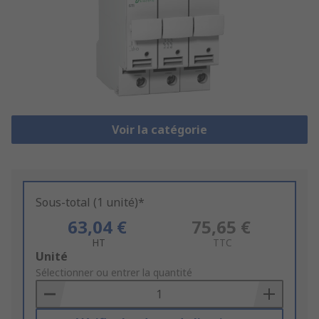
Voir la catégorie
Sous-total (1 unité)*
63,04 €
75,65 €
HT
TTC
Add
Unité
to
Sélectionner ou entrer la quantité
Basket