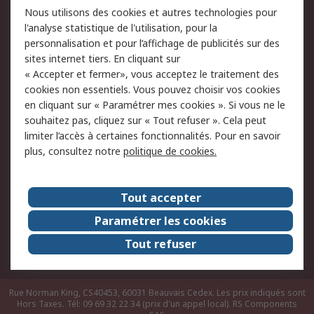
Nous utilisons des cookies et autres technologies pour
du site
l'analyse statistique de l'utilisation, pour la
Politique de protection
Sécurité des E-mails
personnalisation et pour l’affichage de publicités sur des
des données - Mise à
sites internet tiers. En cliquant sur
jour
« Accepter et fermer», vous acceptez le traitement des
Conditions générales
Politique anti-
cookies non essentiels. Vous pouvez choisir vos cookies
de vente
corruption
en cliquant sur « Paramétrer mes cookies ». Si vous ne le
souhaitez pas, cliquez sur « Tout refuser ». Cela peut
Campagnes marketing
limiter l’accès à certaines fonctionnalités. Pour en savoir
plus, consultez notre
politique de cookies.
A propos de RS
A propos de RS France
Evénements
Tout accepter
Le groupe RS Group Plc
Presse
Paramétrer les cookies
RS dans le monde
Démarche RSE
Tout refuser
Nous rejoindre
RS Particuliers
Rue Norman King, CS40453, 60031 Beauvais Cedex. Les prix indiqués sont
Hors Taxes. Tél: 09 69 32 22 34 (prix d'un appel local).
RS Components