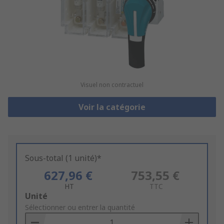
Visuel non contractuel
Voir la catégorie
Sous-total (1 unité)*
627,96 €
753,55 €
HT
TTC
Add
Unité
to
Sélectionner ou entrer la quantité
Basket