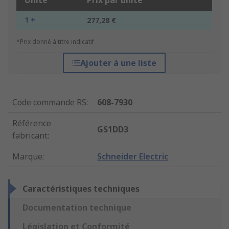
Unité
Prix par unité
1 +
277,28 €
*Prix donné à titre indicatif
Ajouter à une liste
Code commande RS
:
608-7930
Référence
GS1DD3
fabricant
:
Marque
:
Schneider Electric
Caractéristiques techniques
Documentation technique
Législation et Conformité