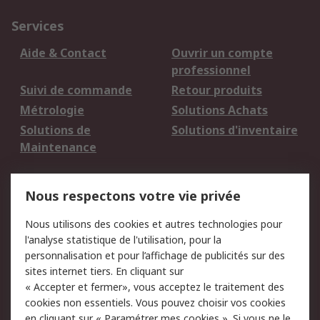
Services
Aide & Contact
Ouvrir un compte
professionnel
Suivi de commande
Retour produits
Métrologie
Solutions Achats
Solutions de
Solutions d'inventaire
Maintenance
Mentions Légales
Nous respectons votre vie privée
Conditions d'utilisation
Politique de cookies
Nous utilisons des cookies et autres technologies pour
du site
l'analyse statistique de l'utilisation, pour la
Politique de protection
Sécurité des E-mails
personnalisation et pour l’affichage de publicités sur des
des données - Mise à
sites internet tiers. En cliquant sur
jour
« Accepter et fermer», vous acceptez le traitement des
Conditions générales
Politique anti-
cookies non essentiels. Vous pouvez choisir vos cookies
de vente
corruption
en cliquant sur « Paramétrer mes cookies ». Si vous ne le