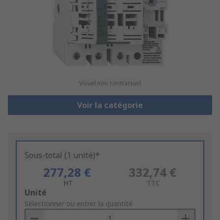
Visuel non contractuel
Voir la catégorie
Sous-total (1 unité)*
277,28 €
332,74 €
HT
TTC
Add
Unité
to
Sélectionner ou entrer la quantité
Basket