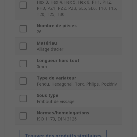
Hex 3, Hex 4, Hex 5, Hex 6, PH1, PH2,
PH3, PZ1, PZ2, PZ3, SL5, SL6, T10, T15,
T20, T25, T30
Nombre de pièces
26
Matériau
Alliage d'acier
Longueur hors tout
0mm
Type de variateur
Fendu, Hexagonal, Torx, Philips, Pozidriv
Sous type
Embout de vissage
Normes/homologations
ISO 1173, DIN 3126
Trouver des produits similaires