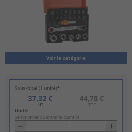
Voir la catégorie
Sous-total (1 unité)*
37,32 €
44,78 €
HT
TTC
Add
Unité
to
Sélectionner ou entrer la quantité
Basket