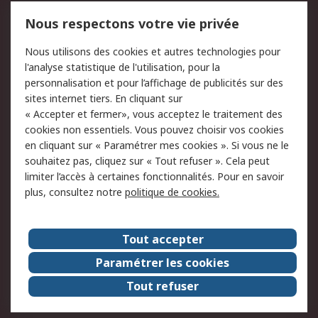
Mentions Légales
Nous respectons votre vie privée
Conditions d'utilisation
Politique de cookies
Nous utilisons des cookies et autres technologies pour
du site
l'analyse statistique de l'utilisation, pour la
Politique de protection
Sécurité des E-mails
personnalisation et pour l’affichage de publicités sur des
des données - Mise à
sites internet tiers. En cliquant sur
jour
« Accepter et fermer», vous acceptez le traitement des
Conditions générales
Politique anti-
cookies non essentiels. Vous pouvez choisir vos cookies
de vente
corruption
en cliquant sur « Paramétrer mes cookies ». Si vous ne le
souhaitez pas, cliquez sur « Tout refuser ». Cela peut
Campagnes marketing
limiter l’accès à certaines fonctionnalités. Pour en savoir
plus, consultez notre
politique de cookies.
A propos de RS
A propos de RS France
Evénements
Tout accepter
Le groupe RS Group Plc
Presse
Paramétrer les cookies
RS dans le monde
Démarche RSE
Tout refuser
Nous rejoindre
RS Particuliers