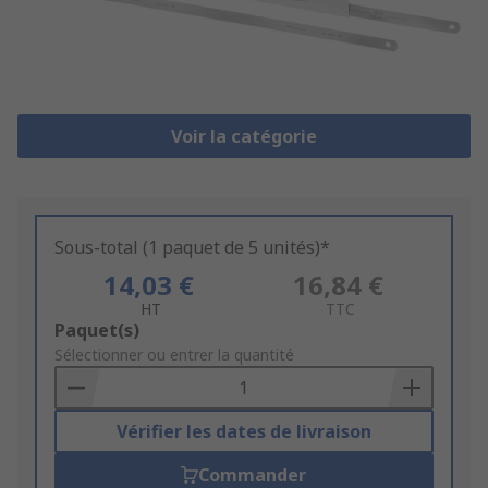
Voir la catégorie
Sous-total (1 paquet de 5 unités)*
14,03 €
16,84 €
HT
TTC
Add
Paquet(s)
to
Sélectionner ou entrer la quantité
Basket
Vérifier les dates de livraison
Commander