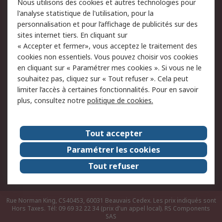
Nous utilisons des cookies et autres technologies pour
du site
l'analyse statistique de l'utilisation, pour la
Politique de protection
Sécurité des E-mails
personnalisation et pour l’affichage de publicités sur des
des données - Mise à
sites internet tiers. En cliquant sur
jour
« Accepter et fermer», vous acceptez le traitement des
Conditions générales
Politique anti-
cookies non essentiels. Vous pouvez choisir vos cookies
de vente
corruption
en cliquant sur « Paramétrer mes cookies ». Si vous ne le
souhaitez pas, cliquez sur « Tout refuser ». Cela peut
Campagnes marketing
limiter l’accès à certaines fonctionnalités. Pour en savoir
plus, consultez notre
politique de cookies.
A propos de RS
A propos de RS France
Evénements
Tout accepter
Le groupe RS Group Plc
Presse
Paramétrer les cookies
RS dans le monde
Démarche RSE
Tout refuser
Nous rejoindre
RS Particuliers
Rue Norman King, CS40453, 60031 Beauvais Cedex. Les prix indiqués sont
Hors Taxes. Tél: 09 69 32 22 34 (prix d'un appel local).
RS Components
SAS