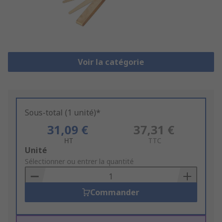
Voir la catégorie
Sous-total (1 unité)*
31,09 €
37,31 €
HT
TTC
Add
Unité
to
Sélectionner ou entrer la quantité
Basket
Commander