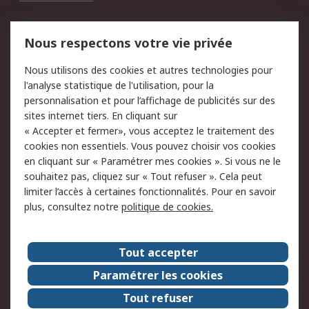
Mentions Légales
Nous respectons votre vie privée
Conditions d'utilisation
Politique de cookies
Nous utilisons des cookies et autres technologies pour
du site
l'analyse statistique de l'utilisation, pour la
Politique de protection
Sécurité des E-mails
personnalisation et pour l’affichage de publicités sur des
des données - Mise à
sites internet tiers. En cliquant sur
jour
« Accepter et fermer», vous acceptez le traitement des
Conditions générales
Politique anti-
cookies non essentiels. Vous pouvez choisir vos cookies
de vente
corruption
en cliquant sur « Paramétrer mes cookies ». Si vous ne le
souhaitez pas, cliquez sur « Tout refuser ». Cela peut
Campagnes marketing
limiter l’accès à certaines fonctionnalités. Pour en savoir
plus, consultez notre
politique de cookies.
A propos de RS
A propos de RS France
Evénements
Tout accepter
Le groupe RS Group Plc
Presse
Paramétrer les cookies
RS dans le monde
Démarche RSE
Tout refuser
Nous rejoindre
RS Particuliers