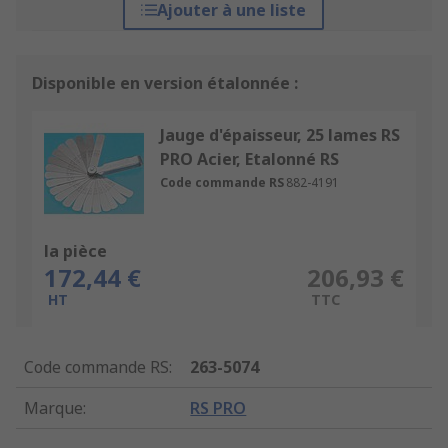
Ajouter à une liste
Disponible en version étalonnée :
Jauge d'épaisseur, 25 lames RS
PRO Acier, Etalonné RS
Code commande RS
882-4191
la pièce
172,44 €
206,93 €
HT
TTC
Code commande RS
:
263-5074
Marque
:
RS PRO