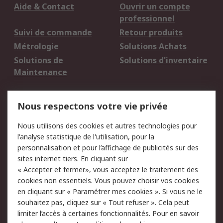
Aide & Contact
Ouvrir un compte
professionnel
Suivi de commande
Retour produits
Métrologie
Solutions Achats
Solutions de
Solutions d'inventaire
Maintenance
Mentions Légales
Nous respectons votre vie privée
Conditions d'utilisation
Politique de cookies
Nous utilisons des cookies et autres technologies pour
du site
l'analyse statistique de l'utilisation, pour la
Politique de protection
Sécurité des E-mails
personnalisation et pour l’affichage de publicités sur des
des données - Mise à
sites internet tiers. En cliquant sur
jour
« Accepter et fermer», vous acceptez le traitement des
Conditions générales
Politique anti-
cookies non essentiels. Vous pouvez choisir vos cookies
de vente
corruption
en cliquant sur « Paramétrer mes cookies ». Si vous ne le
souhaitez pas, cliquez sur « Tout refuser ». Cela peut
Campagnes marketing
limiter l’accès à certaines fonctionnalités. Pour en savoir