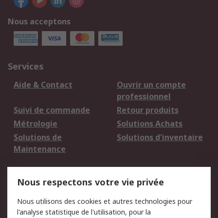
Nous acceptons
Services
Aide & Contact
Ouvrir un compte
professionnel
Suivi de commande
Retour produits
Métrologie
Solutions Achats
Solutions de
Solutions d'inventaire
Maintenance
Mentions Légales
Nous respectons votre vie privée
Conditions d'utilisation
Politique de cookies
Nous utilisons des cookies et autres technologies pour
du site
l'analyse statistique de l'utilisation, pour la
Politique de protection
Sécurité des E-mails