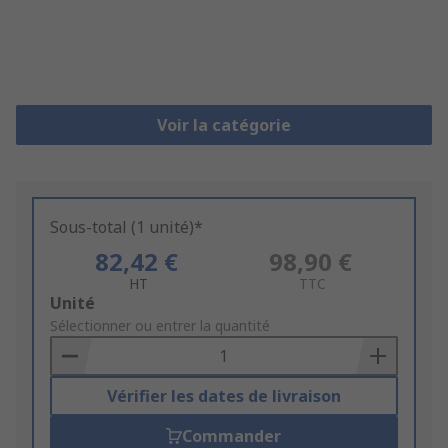
Voir la catégorie
Sous-total (1 unité)*
82,42 €
98,90 €
HT
TTC
Add
Unité
to
Sélectionner ou entrer la quantité
Basket
Vérifier les dates de livraison
Commander