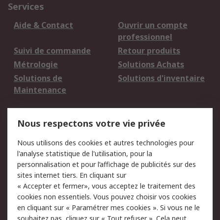
Services
Aide & Contact
Ouvrir un compte
professionnel
Suivi de commande
Retour produits
Métrologie
Solutions Achats
Solutions de
Solutions d'inventaire
Maintenance
Mentions Légales
Nous respectons votre vie privée
Conditions d'utilisation
Politique de cookies
Nous utilisons des cookies et autres technologies pour
du site
l'analyse statistique de l'utilisation, pour la
Politique de protection
Sécurité des E-mails
personnalisation et pour l’affichage de publicités sur des
des données - Mise à
sites internet tiers. En cliquant sur
jour
« Accepter et fermer», vous acceptez le traitement des
Conditions générales
Politique anti-
cookies non essentiels. Vous pouvez choisir vos cookies
de vente
corruption
en cliquant sur « Paramétrer mes cookies ». Si vous ne le
souhaitez pas, cliquez sur « Tout refuser ». Cela peut