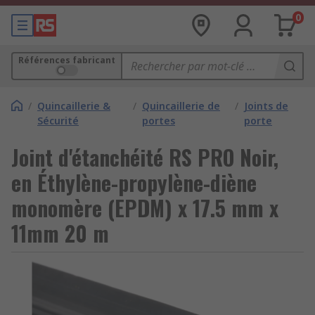
0
Références fabricant
/
Quincaillerie &
/
Quincaillerie de
/
Joints de
Sécurité
portes
porte
Joint d'étanchéité RS PRO Noir,
en Éthylène-propylène-diène
monomère (EPDM) x 17.5 mm x
11mm 20 m