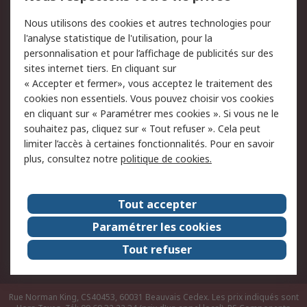
Conditions d'utilisation
Politique de cookies
Nous utilisons des cookies et autres technologies pour
du site
l'analyse statistique de l'utilisation, pour la
Politique de protection
Sécurité des E-mails
personnalisation et pour l’affichage de publicités sur des
des données - Mise à
sites internet tiers. En cliquant sur
jour
« Accepter et fermer», vous acceptez le traitement des
Conditions générales
Politique anti-
cookies non essentiels. Vous pouvez choisir vos cookies
de vente
corruption
en cliquant sur « Paramétrer mes cookies ». Si vous ne le
souhaitez pas, cliquez sur « Tout refuser ». Cela peut
Campagnes marketing
limiter l’accès à certaines fonctionnalités. Pour en savoir
plus, consultez notre
politique de cookies.
A propos de RS
A propos de RS France
Evénements
Tout accepter
Le groupe RS Group Plc
Presse
Paramétrer les cookies
RS dans le monde
Démarche RSE
Tout refuser
Nous rejoindre
RS Particuliers
Rue Norman King, CS40453, 60031 Beauvais Cedex. Les prix indiqués sont