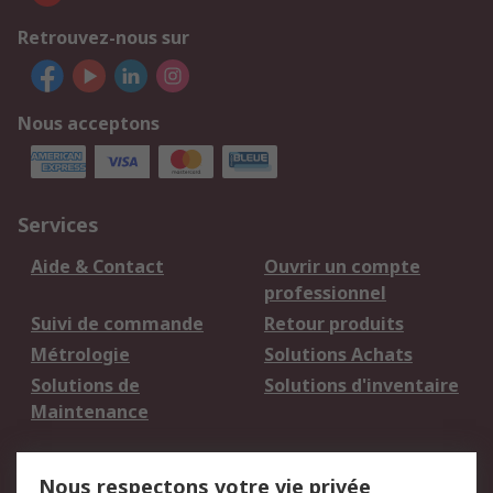
Retrouvez-nous sur
Nous acceptons
Services
Aide & Contact
Ouvrir un compte
professionnel
Suivi de commande
Retour produits
Métrologie
Solutions Achats
Solutions de
Solutions d'inventaire
Maintenance
Mentions Légales
Nous respectons votre vie privée