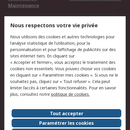
Maintenance
Mentions Légales
Nous respectons votre vie privée
Conditions d'utilisation
Politique de cookies
Nous utilisons des cookies et autres technologies pour
du site
l'analyse statistique de l'utilisation, pour la
Politique de protection
Sécurité des E-mails
personnalisation et pour l’affichage de publicités sur des
des données - Mise à
sites internet tiers. En cliquant sur
jour
« Accepter et fermer», vous acceptez le traitement des
Conditions générales
Politique anti-
cookies non essentiels. Vous pouvez choisir vos cookies
de vente
corruption
en cliquant sur « Paramétrer mes cookies ». Si vous ne le
souhaitez pas, cliquez sur « Tout refuser ». Cela peut
Campagnes marketing
limiter l’accès à certaines fonctionnalités. Pour en savoir
plus, consultez notre
politique de cookies.
A propos de RS
A propos de RS France
Evénements
Tout accepter
Le groupe RS Group Plc
Presse
Paramétrer les cookies
RS dans le monde
Démarche RSE