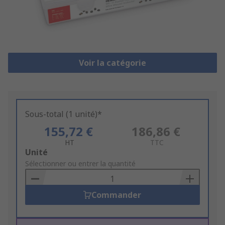
Voir la catégorie
Sous-total (1 unité)*
155,72 €
186,86 €
HT
TTC
Add
Unité
to
Sélectionner ou entrer la quantité
Basket
Commander