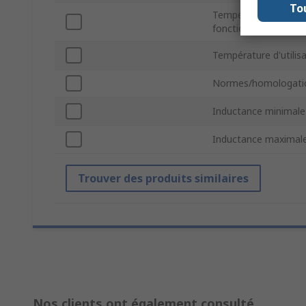
To
Température minim
fonctionnement
Température d'utili
Normes/homologati
Inductance minimale
Inductance maximal
Trouver des produits similaires
Nos clients ont également consulté