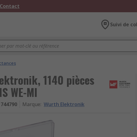
 Contact
Suivi de co
uctances
ektronik, 1140 pièces
MS WE-MI
744790
Marque
:
Wurth Elektronik