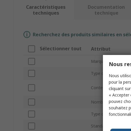
Caractéristiques
Documentation
techniques
technique
Recherchez des produits similaires en sél
Sélectionner tout
Attribut
Marque
Nous res
Type de produit
Nous utiliso
pour la pers
Contenu du kit
cliquant sur
« Accepter 
pouvez choi
Nombre de pièces
souhaitez pa
Type de montage
fonctionnal
Standard automobil