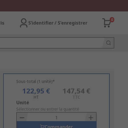
0
lis
S’identifier / S'enregistrer
Sous-total (1 unité)*
122,95 €
147,54 €
HT
TTC
Add
Unité
to
Sélectionner ou entrer la quantité
Basket
Commander