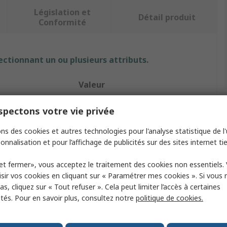
Législation et
Détail produit
Conformité
ectionnant un ou plusieurs attributs.
Valeur
Wurth Elektronik
pectons votre vie privée
Kit d'inductances
ns des cookies et autres technologies pour l'analyse statistique de l'u
onnalisation et pour l’affichage de publicités sur des sites internet tie
Inductance multicouche CMS WE-
MI
et fermer», vous acceptez le traitement des cookies non essentiels.
sir vos cookies en cliquant sur « Paramétrer mes cookies ». Si vous n
1140
s, cliquez sur « Tout refuser ». Cela peut limiter l’accès à certaines
En surface
ités. Pour en savoir plus, consultez notre
politique de cookies.
e
Non