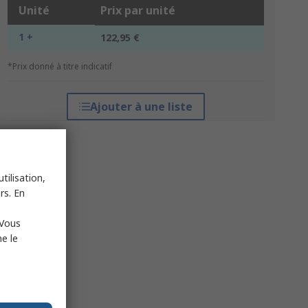
Unité
Prix par unité
1 +
122,95 €
*Prix donné à titre indicatif
Ajouter à une liste
tilisation,
rs. En
 Vous
e le