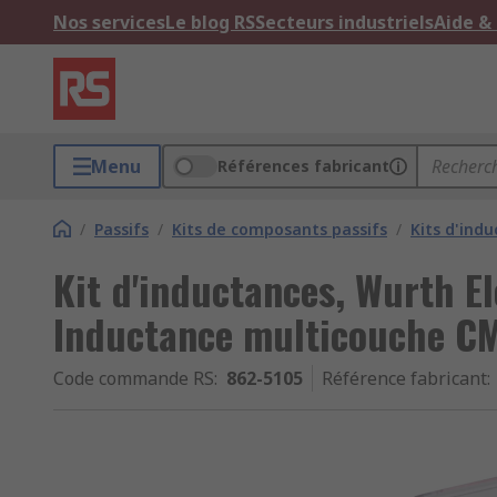
Nos services
Le blog RS
Secteurs industriels
Aide &
Menu
Références fabricant
/
Passifs
/
Kits de composants passifs
/
Kits d'ind
Kit d'inductances, Wurth El
Inductance multicouche C
Code commande RS
:
862-5105
Référence fabricant
: