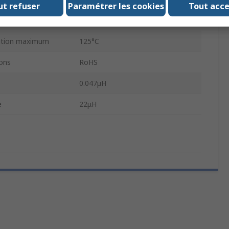
ut refuser
Paramétrer les cookies
Tout acc
um de
-55°C
sation maximum
125°C
ons
RoHS
0.047μH
e
22μH