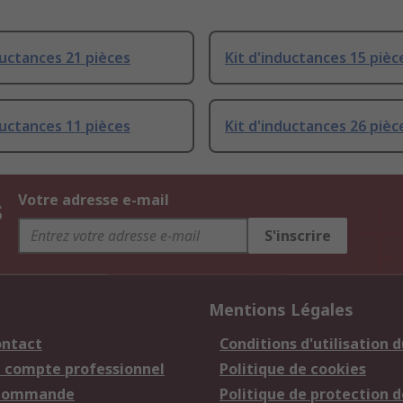
ductances 21 pièces
Kit d'inductances 15 pièc
ductances 11 pièces
Kit d'inductances 26 pièc
s
Votre adresse e-mail
S'inscrire
Mentions Légales
ontact
Conditions d'utilisation d
n compte professionnel
Politique de cookies
 commande
Politique de protection d