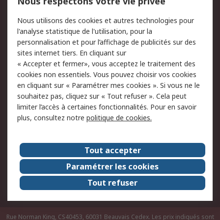
Nous respectons votre vie privée
Conditions d'utilisation
Politique de cookies
Nous utilisons des cookies et autres technologies pour
du site
l'analyse statistique de l'utilisation, pour la
Politique de protection
Sécurité des E-mails
personnalisation et pour l’affichage de publicités sur des
des données - Mise à
sites internet tiers. En cliquant sur
jour
« Accepter et fermer», vous acceptez le traitement des
Conditions générales
Politique anti-
cookies non essentiels. Vous pouvez choisir vos cookies
de vente
corruption
en cliquant sur « Paramétrer mes cookies ». Si vous ne le
souhaitez pas, cliquez sur « Tout refuser ». Cela peut
Campagnes marketing
limiter l’accès à certaines fonctionnalités. Pour en savoir
plus, consultez notre
politique de cookies.
A propos de RS
A propos de RS France
Evénements
Tout accepter
Le groupe RS Group Plc
Presse
Paramétrer les cookies
RS dans le monde
Démarche RSE
Tout refuser
Nous rejoindre
RS Particuliers
Rue Norman King, CS40453, 60031 Beauvais Cedex. Les prix indiqués sont