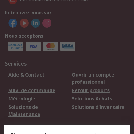
Retrouvez-nous sur
Nous acceptons
Services
Aide & Contact
Ouvrir un compte
professionnel
Suivi de commande
Retour produits
Métrologie
Solutions Achats
Solutions de
Solutions d'inventaire
Maintenance
Mentions Légales