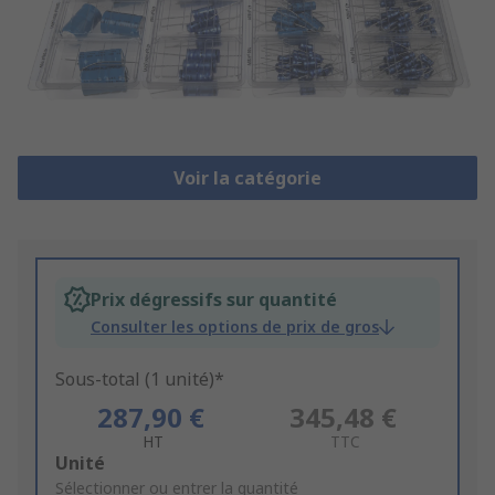
Voir la catégorie
Prix dégressifs sur quantité
Consulter les options de prix de gros
Sous-total (1 unité)*
287,90 €
345,48 €
HT
TTC
Add
Unité
to
Sélectionner ou entrer la quantité