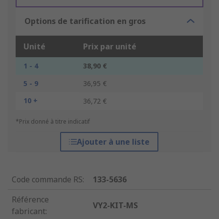
Options de tarification en gros
Unité
Prix par unité
1 - 4
38,90 €
5 - 9
36,95 €
10 +
36,72 €
*Prix donné à titre indicatif
Ajouter à une liste
Code commande RS
:
133-5636
Référence
VY2-KIT-MS
fabricant
: