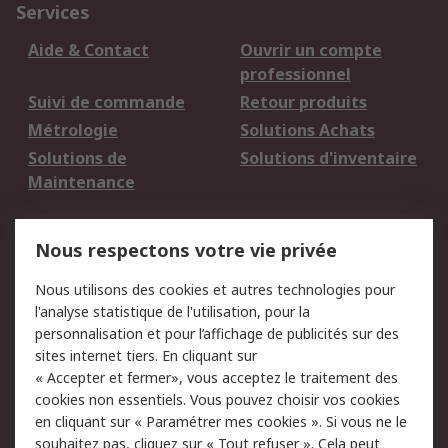
Services
Aide & Contact
Ouvrir un compte
professionnel
Suivi de commande
Retour produits
Métrologie
Solutions Achats
Solutions de
Solutions d'inventaire
Maintenance
Mentions Légales
Nous respectons votre vie privée
Conditions d'utilisation
Politique de cookies
Nous utilisons des cookies et autres technologies pour
du site
l'analyse statistique de l'utilisation, pour la
Politique de protection
Sécurité des E-mails
personnalisation et pour l’affichage de publicités sur des
des données - Mise à
sites internet tiers. En cliquant sur
jour
« Accepter et fermer», vous acceptez le traitement des
Conditions générales
Politique anti-
cookies non essentiels. Vous pouvez choisir vos cookies
de vente
corruption
en cliquant sur « Paramétrer mes cookies ». Si vous ne le
souhaitez pas, cliquez sur « Tout refuser ». Cela peut