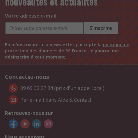
nouveautés et actualités
Votre adresse e-mail
S'inscrire
En m'inscrivant à la newsletter, j'accepte la
politique de
protection des données
de RS France. Je pourrai me
désinscrire à tout moment.
Contactez-nous
09 69 32 22 34 (prix d'un appel local).
Par e-mail dans Aide & Contact
Retrouvez-nous sur
Nous acceptons