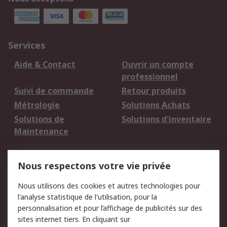
Services
Aide & Contact
Ouvrir un compte
professionnel
Suivi de commande
Retour produits
Métrologie
Solutions Achats
Solutions de
Solutions d'inventaire
Maintenance
Mentions Légales
Nous respectons votre vie privée
Conditions d'utilisation
Politique de cookies
Nous utilisons des cookies et autres technologies pour
du site
l'analyse statistique de l'utilisation, pour la
Politique de protection
Sécurité des E-mails
personnalisation et pour l’affichage de publicités sur des
des données - Mise à
sites internet tiers. En cliquant sur
jour