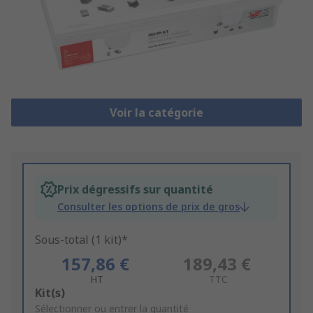
Voir la catégorie
Prix dégressifs sur quantité
Consulter les options de prix de gros
Sous-total (1 kit)*
157,86 €
189,43 €
HT
TTC
Add
Kit(s)
to
Sélectionner ou entrer la quantité