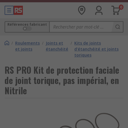
0
Références fabricant
/
Roulements
/
Joints et
/
Kits de joints
et joints
étanchéité
d'étanchéité et joints
toriques
RS PRO Kit de protection faciale
de joint torique, pas impérial, en
Nitrile