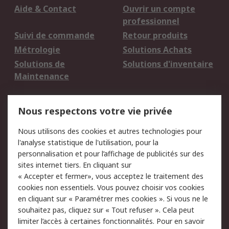
Aide & Contact
Ouvrir un compte
professionnel
Suivi de commande
Retour produits
Métrologie
Solutions Achats
Solutions de
Solutions d'inventaire
Maintenance
Mentions Légales
Nous respectons votre vie privée
Conditions d'utilisation
Politique de cookies
Nous utilisons des cookies et autres technologies pour
du site
l'analyse statistique de l'utilisation, pour la
Politique de protection
Sécurité des E-mails
personnalisation et pour l’affichage de publicités sur des
des données - Mise à
sites internet tiers. En cliquant sur
jour
« Accepter et fermer», vous acceptez le traitement des
Conditions générales
Politique anti-
cookies non essentiels. Vous pouvez choisir vos cookies
de vente
corruption
en cliquant sur « Paramétrer mes cookies ». Si vous ne le
souhaitez pas, cliquez sur « Tout refuser ». Cela peut
Campagnes marketing
limiter l’accès à certaines fonctionnalités. Pour en savoir