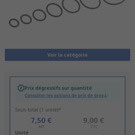
Voir la catégorie
Prix dégressifs sur quantité
Consulter les options de prix de gros
Sous-total (1 unité)*
7,50 €
9,00 €
HT
TTC
Add
Unité