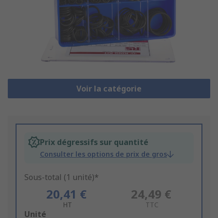
Voir la catégorie
Prix dégressifs sur quantité
Consulter les options de prix de gros
Sous-total (1 unité)*
20,41 €
24,49 €
HT
TTC
Add
Unité