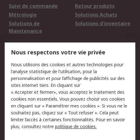
Suivi de commande
Retour produits
Métrologie
Solutions Achats
Solutions de
Solutions d'inventaire
Maintenance
Mentions Légales
Nous respectons votre vie privée
Conditions d'utilisation
Politique de cookies
Nous utilisons des cookies et autres technologies pour
du site
l'analyse statistique de l'utilisation, pour la
Politique de protection
Sécurité des E-mails
personnalisation et pour l’affichage de publicités sur des
des données - Mise à
sites internet tiers. En cliquant sur
jour
« Accepter et fermer», vous acceptez le traitement des
Conditions générales
Politique anti-
cookies non essentiels. Vous pouvez choisir vos cookies
de vente
corruption
en cliquant sur « Paramétrer mes cookies ». Si vous ne le
souhaitez pas, cliquez sur « Tout refuser ». Cela peut
Campagnes marketing
limiter l’accès à certaines fonctionnalités. Pour en savoir
plus, consultez notre
politique de cookies.
A propos de RS