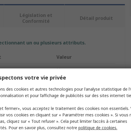
Législation et
Détail produit
Conformité
ectionnant un ou plusieurs attributs.
t
Valeur
Manorga
pectons votre vie privée
roduit
Système d'étagères
ns des cookies et autres technologies pour l'analyse statistique de l'u
e
Etagère modulable
onnalisation et pour l’affichage de publicités sur des sites internet tie
d'étagères
4
et fermer», vous acceptez le traitement des cookies non essentiels.
sir vos cookies en cliquant sur « Paramétrer mes cookies ». Si vous n
de charge
460kg
s, cliquez sur « Tout refuser ». Cela peut limiter l’accès à certaines
ités. Pour en savoir plus, consultez notre
politique de cookies.
8mm