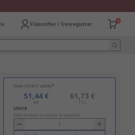
0
lis
S’identifier / S'enregistrer
Sous-total (1 unité)*
51,44 €
61,73 €
HT
TTC
Add
Unité
to
Sélectionner ou entrer la quantité
Basket