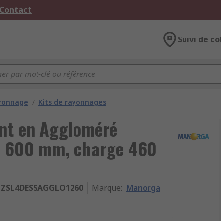
 Contact
Suivi de co
ayonnage
/
Kits de rayonnages
int en Aggloméré
 600 mm, charge 460
ZSL4DESSAGGLO1260
Marque
:
Manorga