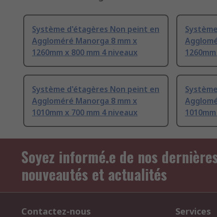
Système d'étagères Non peint en
Système
Aggloméré Manorga 8 mm x
Agglomé
1260mm x 800 mm 4 niveaux
1260mm 
Système d'étagères Non peint en
Système
Aggloméré Manorga 8 mm x
Agglomé
1010mm x 700 mm 4 niveaux
1010mm 
Soyez informé.e de nos dernière
nouveautés et actualités
Contactez-nous
Services