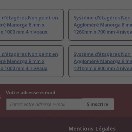
 d'étagères Non peint en
Système d'étagères Non 
ré Manorga 8 mm x
Aggloméré Manorga 8 m
x 1000 mm 4 niveaux
1260mm x 700 mm 4 nive
 d'étagères Non peint en
Système d'étagères Non 
ré Manorga 8 mm x
Aggloméré Manorga 8 m
x 1000 mm 4 niveaux
1010mm x 800 mm 4 nive
s
Votre adresse e-mail
S'inscrire
Mentions Légales