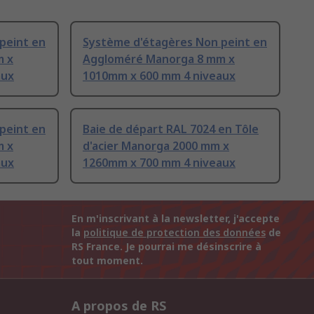
peint en
Système d'étagères Non peint en
m x
Aggloméré Manorga 8 mm x
aux
1010mm x 600 mm 4 niveaux
peint en
Baie de départ RAL 7024 en Tôle
m x
d'acier Manorga 2000 mm x
aux
1260mm x 700 mm 4 niveaux
En m'inscrivant à la newsletter, j'accepte
la
politique de protection des données
de
RS France. Je pourrai me désinscrire à
tout moment.
A propos de RS