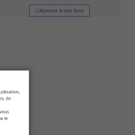
Ajouter à une liste
tilisation,
rs. En
 Vous
e le