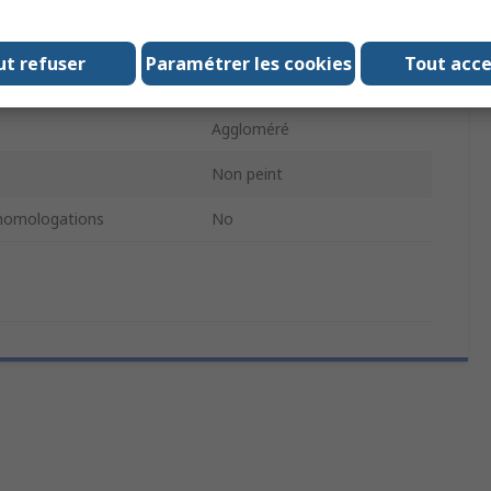
1260mm
ut refuser
Paramétrer les cookies
Tout acc
ur
600mm
Aggloméré
Non peint
homologations
No