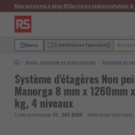
Nos services
Le blog RS
Secteurs industriels
Aide &
Menu
Références fabricant
/
Accès, Stockage et manutention
/
Stockage et r
Système d'étagères Non pe
Manorga 8 mm x 1260mm x
kg, 4 niveaux
Code commande RS
:
267-8269
Référence fabricant
: