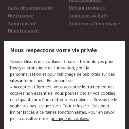
Suivi de commande
Retour produits
Métrologie
Solutions Achats
Solutions de
Solutions d'inventaire
Maintenance
Mentions Légales
Nous respectons votre vie privée
Conditions d'utilisation
Politique de cookies
Nous utilisons des cookies et autres technologies pour
du site
l'analyse statistique de l'utilisation, pour la
Politique de protection
Sécurité des E-mails
personnalisation et pour l’affichage de publicités sur des
des données - Mise à
sites internet tiers. En cliquant sur
jour
« Accepter et fermer», vous acceptez le traitement des
Conditions générales
Politique anti-
cookies non essentiels. Vous pouvez choisir vos cookies
de vente
corruption
en cliquant sur « Paramétrer mes cookies ». Si vous ne le
souhaitez pas, cliquez sur « Tout refuser ». Cela peut
Campagnes marketing
limiter l’accès à certaines fonctionnalités. Pour en savoir
plus, consultez notre
politique de cookies.
A propos de RS