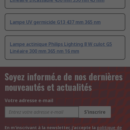
Linéaire Incassable 450 mm 350 nm 45 mm
Lampe UV germicide G13 437 mm 365 nm
Lampe actinique Philips Lighting 8 W culot G5
Linéaire 300 mm 365 nm 16 mm
Soyez informé.e de nos dernières
nouveautés et actualités
Votre adresse e-mail
S'inscrire
En m'inscrivant à la newsletter, j'accepte la
politique de