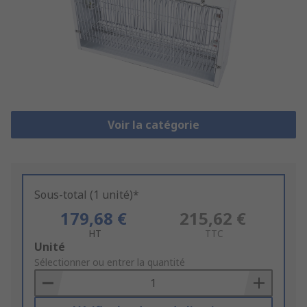
Voir la catégorie
Sous-total (1 unité)*
179,68 €
215,62 €
HT
TTC
Add
Unité
to
Sélectionner ou entrer la quantité
Basket