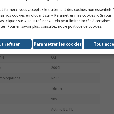
Non
et fermer», vous acceptez le traitement des cookies non essentiels.
sir vos cookies en cliquant sur « Paramétrer mes cookies ». Si vous n
300mm
s, cliquez sur « Tout refuser ». Cela peut limiter l’accès à certaines
16mm
ités. Pour en savoir plus, consultez notre
politique de cookies.
 lampes
1
ut refuser
Paramétrer les cookies
Tout acc
'onde maximale
365nm
nie
Oui
e
2000h
mologations
RoHS
16mm
56V
Actinic BL TL