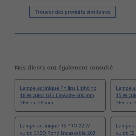
Trouver des produits similaires
Nos clients ont également consulté
Lampe actinique Philips Lighting
Lampe ac
18 W culot G13 Linéaire 600 mm
15 W cul
365 nm 28 mm
365 nm 
Lampe actinique RS PRO 22 W
Lampe a
culot G10Q Rond Incassable 203
culot ES