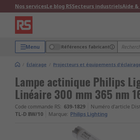
Nos services
Le blog RS
Secteurs industriels
Aide &
Menu
Références fabricant
/
Éclairage
/
Projecteurs et équipements d'éclairag
Lampe actinique Philips Li
Linéaire 300 mm 365 nm 
Code commande RS
:
639-1829
Numéro d'article Dis
TL-D 8W/10
Marque
:
Philips Lighting