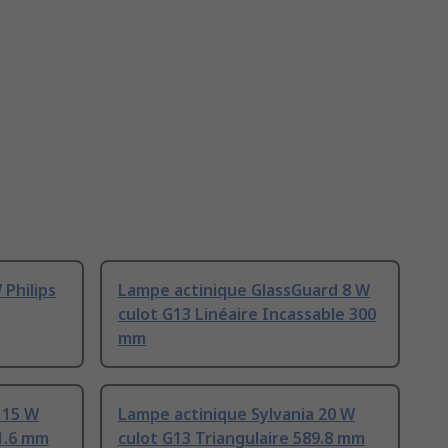
 Philips
Lampe actinique GlassGuard 8 W
culot G13 Linéaire Incassable 300
mm
 15 W
Lampe actinique Sylvania 20 W
51.6 mm
culot G13 Triangulaire 589.8 mm