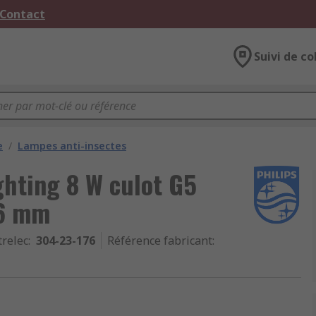
 Contact
Suivi de co
e
/
Lampes anti-insectes
ghting 8 W culot G5
16 mm
trelec
:
304-23-176
Référence fabricant
: