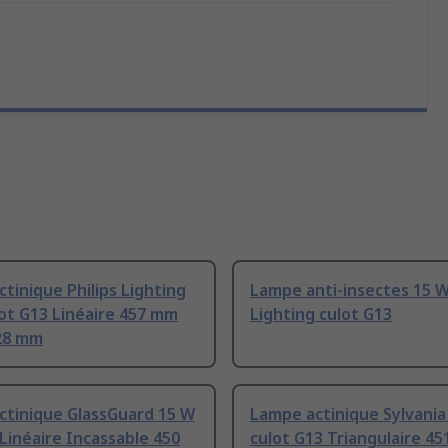
tinique Philips Lighting
Lampe anti-insectes 15 W
ot G13 Linéaire 457 mm
Lighting culot G13
28 mm
ctinique GlassGuard 15 W
Lampe actinique Sylvania
 Linéaire Incassable 450
culot G13 Triangulaire 4