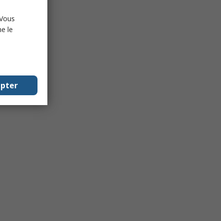
 Vous
e le
epter