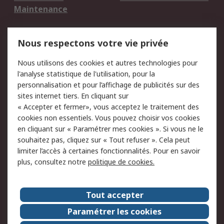
Maintenance
Mentions Légales
Nous respectons votre vie privée
Conditions d'utilisation
Politique de cookies
Nous utilisons des cookies et autres technologies pour
du site
l'analyse statistique de l'utilisation, pour la
Politique de protection
Sécurité des E-mails
personnalisation et pour l’affichage de publicités sur des
des données - Mise à
sites internet tiers. En cliquant sur
jour
« Accepter et fermer», vous acceptez le traitement des
Conditions générales
Politique anti-
cookies non essentiels. Vous pouvez choisir vos cookies
de vente
corruption
en cliquant sur « Paramétrer mes cookies ». Si vous ne le
souhaitez pas, cliquez sur « Tout refuser ». Cela peut
Campagnes marketing
limiter l’accès à certaines fonctionnalités. Pour en savoir
plus, consultez notre
politique de cookies.
A propos de RS
A propos de RS France
Evénements
Tout accepter
Le groupe RS Group Plc
Presse
Paramétrer les cookies
RS dans le monde
Démarche RSE