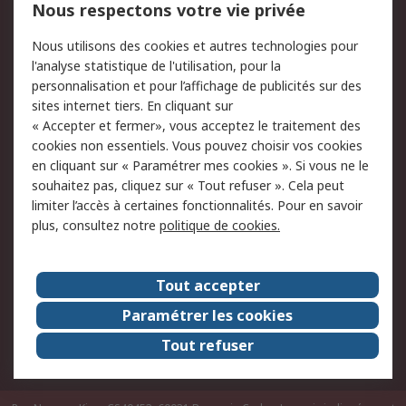
Nous respectons votre vie privée
Conditions d'utilisation
Politique de cookies
Nous utilisons des cookies et autres technologies pour
du site
l'analyse statistique de l'utilisation, pour la
Politique de protection
Sécurité des E-mails
personnalisation et pour l’affichage de publicités sur des
des données - Mise à
sites internet tiers. En cliquant sur
jour
« Accepter et fermer», vous acceptez le traitement des
Conditions générales
Politique anti-
cookies non essentiels. Vous pouvez choisir vos cookies
de vente
corruption
en cliquant sur « Paramétrer mes cookies ». Si vous ne le
souhaitez pas, cliquez sur « Tout refuser ». Cela peut
Campagnes marketing
limiter l’accès à certaines fonctionnalités. Pour en savoir
plus, consultez notre
politique de cookies.
A propos de RS
A propos de RS France
Evénements
Tout accepter
Le groupe RS Group Plc
Presse
Paramétrer les cookies
RS dans le monde
Démarche RSE
Tout refuser
Nous rejoindre
RS Particuliers