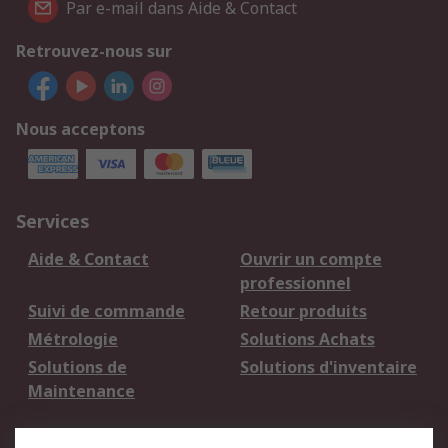
Par e-mail dans Aide & Contact
Retrouvez-nous sur
Nous acceptons
Services
Aide & Contact
Ouvrir un compte
professionnel
Suivi de commande
Retour produits
Métrologie
Solutions Achats
Solutions de
Solutions d'inventaire
Maintenance
Mentions Légales