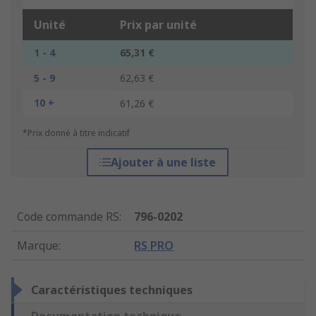
Unité
Prix par unité
1 - 4
65,31 €
5 - 9
62,63 €
10 +
61,26 €
*Prix donné à titre indicatif
Ajouter à une liste
Code commande RS
:
796-0202
Marque
:
RS PRO
Caractéristiques techniques