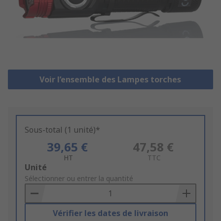
Voir l’ensemble des Lampes torches
Sous-total (1 unité)*
39,65 €
47,58 €
HT
TTC
Add
Unité
to
Sélectionner ou entrer la quantité
Basket
Vérifier les dates de livraison