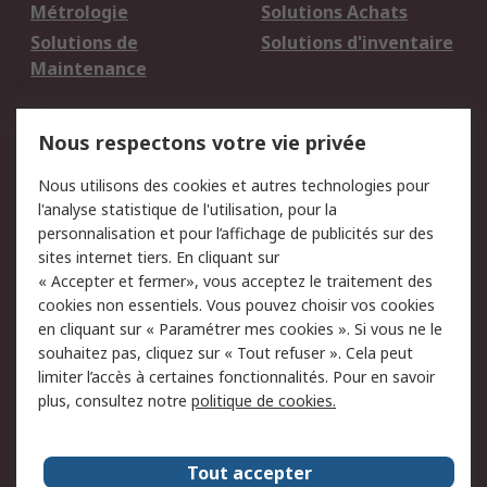
Métrologie
Solutions Achats
Solutions de
Solutions d'inventaire
Maintenance
Mentions Légales
Nous respectons votre vie privée
Conditions d'utilisation
Politique de cookies
Nous utilisons des cookies et autres technologies pour
du site
l'analyse statistique de l'utilisation, pour la
Politique de protection
Sécurité des E-mails
personnalisation et pour l’affichage de publicités sur des
des données - Mise à
sites internet tiers. En cliquant sur
jour
« Accepter et fermer», vous acceptez le traitement des
Conditions générales
Politique anti-
cookies non essentiels. Vous pouvez choisir vos cookies
de vente
corruption
en cliquant sur « Paramétrer mes cookies ». Si vous ne le
souhaitez pas, cliquez sur « Tout refuser ». Cela peut
Campagnes marketing
limiter l’accès à certaines fonctionnalités. Pour en savoir
plus, consultez notre
politique de cookies.
A propos de RS
A propos de RS France
Evénements
Tout accepter
Le groupe RS Group Plc
Presse