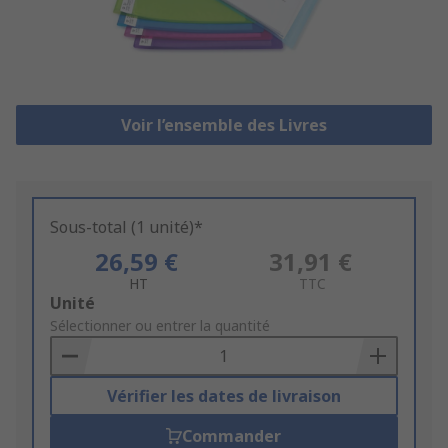
Voir l’ensemble des Livres
Sous-total (1 unité)*
26,59 €
31,91 €
HT
TTC
Add
Unité
to
Sélectionner ou entrer la quantité
Basket
Vérifier les dates de livraison
Commander