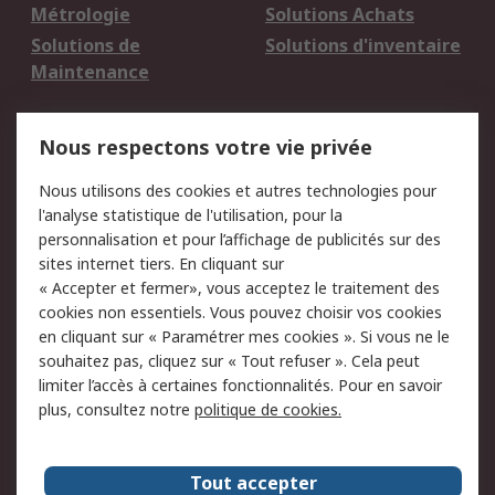
Métrologie
Solutions Achats
Solutions de
Solutions d'inventaire
Maintenance
Mentions Légales
Nous respectons votre vie privée
Conditions d'utilisation
Politique de cookies
Nous utilisons des cookies et autres technologies pour
du site
l'analyse statistique de l'utilisation, pour la
Politique de protection
Sécurité des E-mails
personnalisation et pour l’affichage de publicités sur des
des données - Mise à
sites internet tiers. En cliquant sur
jour
« Accepter et fermer», vous acceptez le traitement des
Conditions générales
Politique anti-
cookies non essentiels. Vous pouvez choisir vos cookies
de vente
corruption
en cliquant sur « Paramétrer mes cookies ». Si vous ne le
souhaitez pas, cliquez sur « Tout refuser ». Cela peut
Campagnes marketing
limiter l’accès à certaines fonctionnalités. Pour en savoir
plus, consultez notre
politique de cookies.
A propos de RS
A propos de RS France
Evénements
Tout accepter