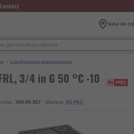
 Contact
Suivi de co
ir
/
Lubrificateurs pneumatiques
FRL, 3/4 in G 50 °C -10
trelec
:
304-05-367
Marque
:
RS PRO