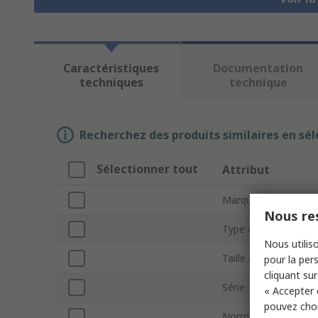
Caractéristiques
Documentation
techniques
technique
Recherchez des produits similaires en sél
Sélectionner tout
Attribut
Marque
Nous res
Type de produit
Nous utiliso
Taille de l'orifice
pour la pers
cliquant sur
Série
« Accepter 
pouvez choi
Norme de filetage 