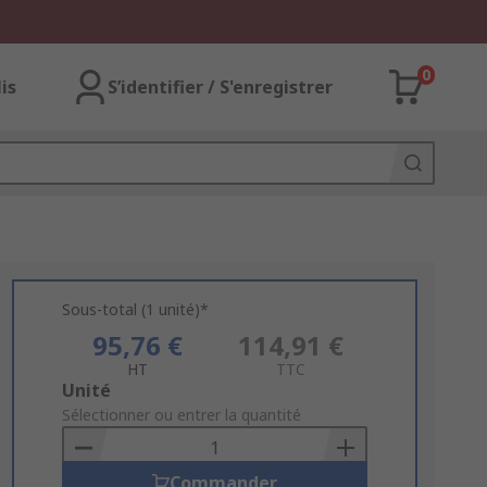
0
lis
S’identifier / S'enregistrer
Sous-total (1 unité)*
95,76 €
114,91 €
HT
TTC
Add
Unité
to
Sélectionner ou entrer la quantité
Basket
Commander