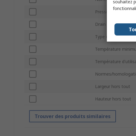
souhaitez pa
fonctionnal
Pression de foncti
Drain
To
Type d'alimentation 
Température minim
Température d'utili
Normes/homologati
Largeur hors tout
Hauteur hors tout
Trouver des produits similaires