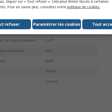
s, cliquez sur « Tout refuser ». Cela peut limiter l’accès à certaines
ités. Pour en savoir plus, consultez notre
politique de cookies.
onnement maximum
15 bar
Oui
ut refuser
Paramétrer les cookies
Tout acc
en huile
Chargement manuel de l'huile
um de fonctionnement
-10°C
sation maximum
50°C
ons
RoHS
70mm
214mm