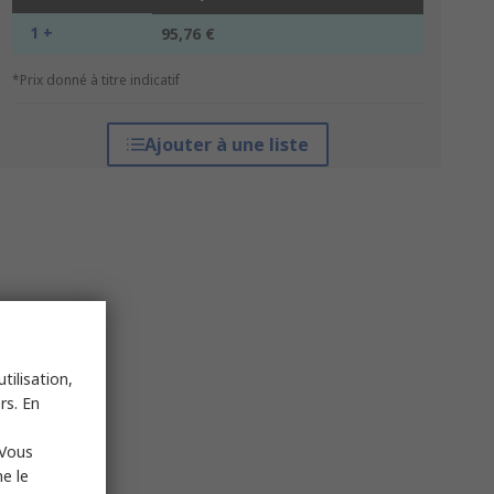
1 +
95,76 €
*Prix donné à titre indicatif
Ajouter à une liste
tilisation,
rs. En
 Vous
e le