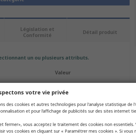
Législation et
Détail produit
Conformité
ectionnant un ou plusieurs attributs.
Valeur
RS PRO
pectons votre vie privée
Lubrificateur dair
ns des cookies et autres technologies pour l'analyse statistique de l'u
3/4 in G
onnalisation et pour l’affichage de publicités sur des sites internet tie
FRL
et fermer», vous acceptez le traitement des cookies non essentiels.
sir vos cookies en cliquant sur « Paramétrer mes cookies ». Si vous n
de raccordement
G