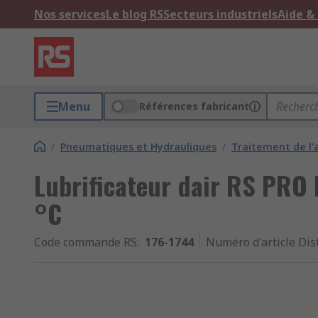
Nos services
Le blog RS
Secteurs industriels
Aide &
Menu
Références fabricant
/
Pneumatiques et Hydrauliques
/
Traitement de l'a
Lubrificateur dair RS PRO 
°C
Code commande RS
:
176-1744
Numéro d'article Dis