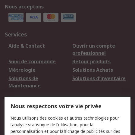
Nous acceptons
Services
Aide & Contact
Ouvrir un compte
professionnel
Suivi de commande
Retour produits
Métrologie
Solutions Achats
Solutions de
Solutions d'inventaire
Maintenance
Mentions Légales
Nous respectons votre vie privée
Conditions d'utilisation
Politique de cookies
Nous utilisons des cookies et autres technologies pour
du site
l'analyse statistique de l'utilisation, pour la
Politique de protection
Sécurité des E-mails
personnalisation et pour l’affichage de publicités sur des