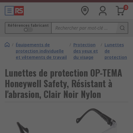
0
Références fabricant
/
Équipements de
/
Protection
/
Lunettes
protection individuelle
des yeux et
de
et vêtements de travail
du visage
protection
Lunettes de protection OP-TEMA
Honeywell Safety, Résistant à
l'abrasion, Clair Noir Nylon