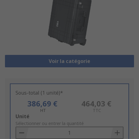
Voir la catégorie
Sous-total (1 unité)*
386,69 €
464,03 €
HT
TTC
Add
Unité
to
Sélectionner ou entrer la quantité
Basket