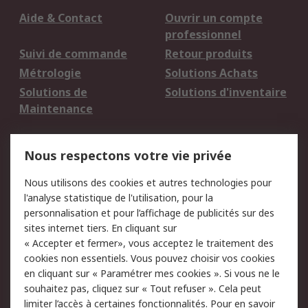
Aide & Contact
Ouvrir un compte
professionnel
Suivi de commande
Retour produits
Métrologie
Solutions Achats
Solutions de
Solutions d'inventaire
Maintenance
Mentions Légales
Nous respectons votre vie privée
Conditions d'utilisation
Politique de cookies
Nous utilisons des cookies et autres technologies pour
du site
l'analyse statistique de l'utilisation, pour la
Politique de protection
Sécurité des E-mails
personnalisation et pour l’affichage de publicités sur des
des données - Mise à
sites internet tiers. En cliquant sur
jour
« Accepter et fermer», vous acceptez le traitement des
Conditions générales
Politique anti-
cookies non essentiels. Vous pouvez choisir vos cookies
de vente
corruption
en cliquant sur « Paramétrer mes cookies ». Si vous ne le
souhaitez pas, cliquez sur « Tout refuser ». Cela peut
Campagnes marketing
limiter l’accès à certaines fonctionnalités. Pour en savoir