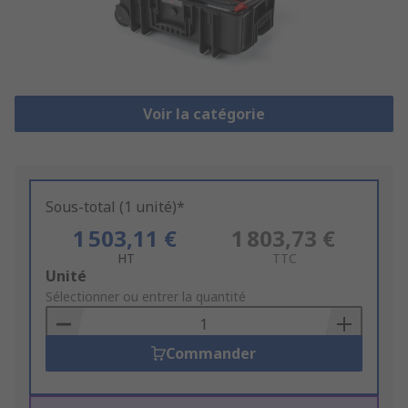
Voir la catégorie
Sous-total (1 unité)*
1 503,11 €
1 803,73 €
HT
TTC
Add
Unité
to
Sélectionner ou entrer la quantité
Basket
Commander