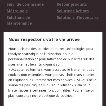
Suivi de commande
Retour produits
Métrologie
Solutions Achats
Solutions de
Solutions d'inventaire
Maintenance
Mentions Légales
Nous respectons votre vie privée
Conditions d'utilisation
Politique de cookies
Nous utilisons des cookies et autres technologies pour
du site
l'analyse statistique de l'utilisation, pour la
Politique de protection
Sécurité des E-mails
personnalisation et pour l’affichage de publicités sur des
des données - Mise à
sites internet tiers. En cliquant sur
jour
« Accepter et fermer», vous acceptez le traitement des
Conditions générales
Politique anti-
cookies non essentiels. Vous pouvez choisir vos cookies
de vente
corruption
en cliquant sur « Paramétrer mes cookies ». Si vous ne le
souhaitez pas, cliquez sur « Tout refuser ». Cela peut
Campagnes marketing
limiter l’accès à certaines fonctionnalités. Pour en savoir
plus, consultez notre
politique de cookies.
A propos de RS