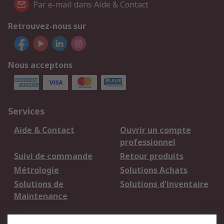
Par e-mail dans Aide & Contact
Retrouvez-nous sur
Nous acceptons
Services
Aide & Contact
Ouvrir un compte
professionnel
Suivi de commande
Retour produits
Métrologie
Solutions Achats
Solutions de
Solutions d'inventaire
Maintenance
Mentions Légales