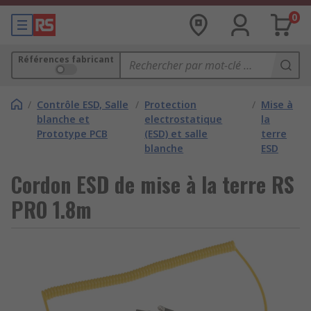
0
Références fabricant
/
Contrôle ESD, Salle
/
Protection
/
Mise à
blanche et
electrostatique
la
Prototype PCB
(ESD) et salle
terre
blanche
ESD
Cordon ESD de mise à la terre RS
PRO 1.8m