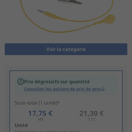
Voir la catégorie
Prix dégressifs sur quantité
Consulter les options de prix de gros
Sous-total (1 unité)*
17,75 €
21,30 €
HT
TTC
Add
Unité
Sélectionner ou entrer la quantité