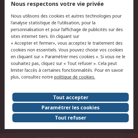
Nous respectons votre vie privée
Conditions d'utilisation
Politique de cookies
Nous utilisons des cookies et autres technologies pour
du site
l'analyse statistique de l'utilisation, pour la
Politique de protection
Sécurité des E-mails
personnalisation et pour l’affichage de publicités sur des
des données - Mise à
sites internet tiers. En cliquant sur
jour
« Accepter et fermer», vous acceptez le traitement des
Conditions générales
Politique anti-
cookies non essentiels. Vous pouvez choisir vos cookies
de vente
corruption
en cliquant sur « Paramétrer mes cookies ». Si vous ne le
souhaitez pas, cliquez sur « Tout refuser ». Cela peut
Campagnes marketing
limiter l’accès à certaines fonctionnalités. Pour en savoir
plus, consultez notre
politique de cookies.
A propos de RS
A propos de RS France
Evénements
Tout accepter
Le groupe RS Group Plc
Presse
Paramétrer les cookies
RS dans le monde
Démarche RSE
Tout refuser
Nous rejoindre
RS Particuliers