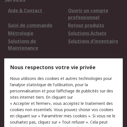
Aide & Contact
Ouvrir un compte
professionnel
Suivi de commande
Retour produits
Métrologie
Solutions Achats
Solutions de
Solutions d'inventaire
Maintenance
Mentions Légales
Nous respectons votre vie privée
Conditions d'utilisation
Politique de cookies
Nous utilisons des cookies et autres technologies pour
du site
l'analyse statistique de l'utilisation, pour la
Politique de protection
Sécurité des E-mails
personnalisation et pour l’affichage de publicités sur des
des données - Mise à
sites internet tiers. En cliquant sur
jour
« Accepter et fermer», vous acceptez le traitement des
Conditions générales
Politique anti-
cookies non essentiels. Vous pouvez choisir vos cookies
de vente
corruption
en cliquant sur « Paramétrer mes cookies ». Si vous ne le
souhaitez pas, cliquez sur « Tout refuser ». Cela peut
Campagnes marketing