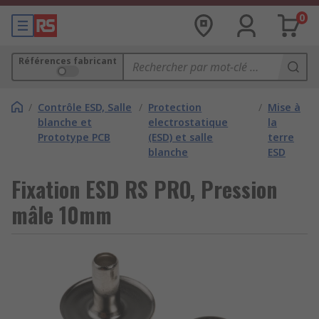
0
Références fabricant
/
Contrôle ESD, Salle
/
Protection
/
Mise à
blanche et
electrostatique
la
Prototype PCB
(ESD) et salle
terre
blanche
ESD
Fixation ESD RS PRO, Pression
mâle 10mm