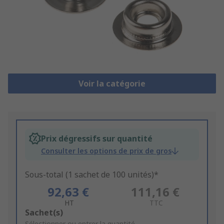
Voir la catégorie
Prix dégressifs sur quantité
Consulter les options de prix de gros
Sous-total (1 sachet de 100 unités)*
92,63 €
111,16 €
HT
TTC
Add
Sachet(s)
Sélectionner ou entrer la quantité