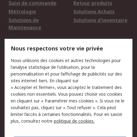
Suivi de commande
Retour produits
Métrologie
Solutions Achats
Solutions de
Solutions d'inventaire
Maintenance
Mentions Légales
Nous respectons votre vie privée
Conditions d'utilisation
Politique de cookies
Nous utilisons des cookies et autres technologies pour
du site
l'analyse statistique de l'utilisation, pour la
Politique de protection
Sécurité des E-mails
personnalisation et pour l’affichage de publicités sur des
des données - Mise à
sites internet tiers. En cliquant sur
jour
« Accepter et fermer», vous acceptez le traitement des
Conditions générales
Politique anti-
cookies non essentiels. Vous pouvez choisir vos cookies
de vente
corruption
en cliquant sur « Paramétrer mes cookies ». Si vous ne le
souhaitez pas, cliquez sur « Tout refuser ». Cela peut
Campagnes marketing
limiter l’accès à certaines fonctionnalités. Pour en savoir
plus, consultez notre
politique de cookies.
A propos de RS
A propos de RS France
Evénements