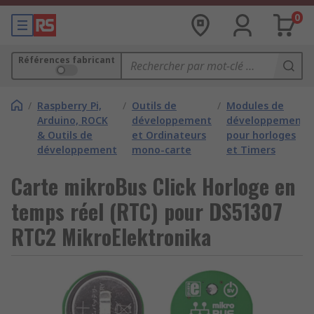
0
Références fabricant
/
Raspberry Pi,
/
Outils de
/
Modules de
Arduino, ROCK
développement
développement
& Outils de
et Ordinateurs
pour horloges
développement
mono-carte
et Timers
Carte mikroBus Click Horloge en
temps réel (RTC) pour DS51307
RTC2 MikroElektronika