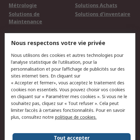
Métrologie
Solutions Achats
Solutions de
Solutions d'inventaire
Maintenance
Mentions Légales
Nous respectons votre vie privée
Conditions d'utilisation
Politique de cookies
Nous utilisons des cookies et autres technologies pour
du site
l'analyse statistique de l'utilisation, pour la
Politique de protection
Sécurité des E-mails
personnalisation et pour l’affichage de publicités sur des
des données - Mise à
sites internet tiers. En cliquant sur
jour
« Accepter et fermer», vous acceptez le traitement des
Conditions générales
Politique anti-
cookies non essentiels. Vous pouvez choisir vos cookies
de vente
corruption
en cliquant sur « Paramétrer mes cookies ». Si vous ne le
souhaitez pas, cliquez sur « Tout refuser ». Cela peut
Campagnes marketing
limiter l’accès à certaines fonctionnalités. Pour en savoir
plus, consultez notre
politique de cookies.
A propos de RS
A propos de RS France
Evénements
Tout accepter