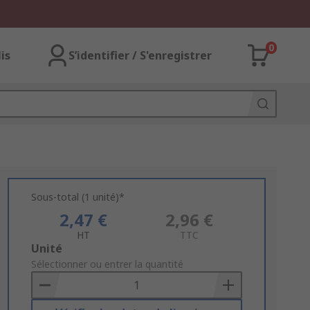
0
lis
S’identifier / S'enregistrer
Sous-total (1 unité)*
2,47 €
2,96 €
HT
TTC
Add
Unité
to
Sélectionner ou entrer la quantité
Basket