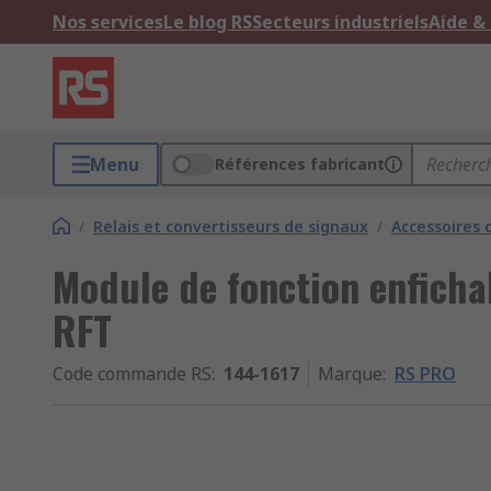
Nos services
Le blog RS
Secteurs industriels
Aide &
Menu
Références fabricant
/
Relais et convertisseurs de signaux
/
Accessoires d
Module de fonction enficha
RFT
Code commande RS
:
144-1617
Marque
:
RS PRO