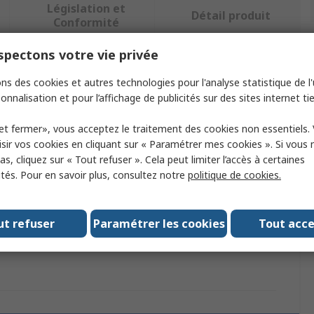
Législation et
Détail produit
Conformité
pectons votre vie privée
ectionnant un ou plusieurs attributs.
ns des cookies et autres technologies pour l'analyse statistique de l'u
onnalisation et pour l’affichage de publicités sur des sites internet tie
Valeur
et fermer», vous acceptez le traitement des cookies non essentiels.
RS PRO
sir vos cookies en cliquant sur « Paramétrer mes cookies ». Si vous n
s, cliquez sur « Tout refuser ». Cela peut limiter l’accès à certaines
it
Module de fonction enfichable
ités. Pour en savoir plus, consultez notre
politique de cookies.
isé avec
Relais RFT
ut refuser
Paramétrer les cookies
Tout acc
logations
CE, RoHS