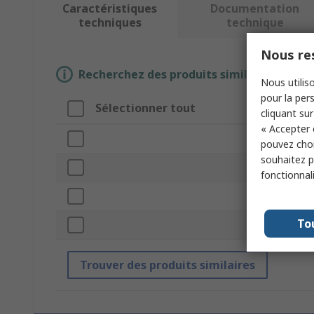
Caractéristiques
Documentation
techniques
technique
Nous res
Recherchez des produits similaires en sél
Nous utiliso
pour la pers
Sélectionner tout
Attribut
cliquant sur
« Accepter 
Marque
pouvez choi
souhaitez pa
Type de produ
fonctionnal
Pour être util
To
Normes/homo
Trouver des produits similaires