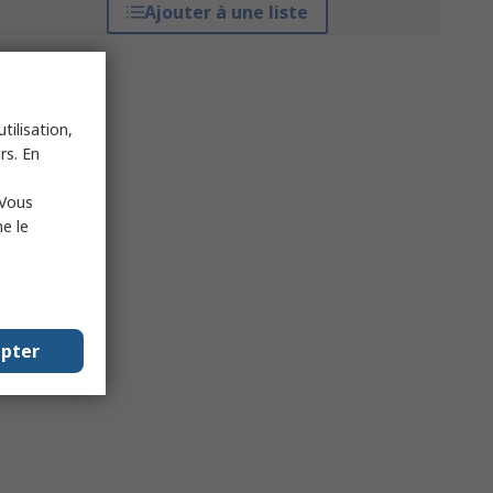
Ajouter à une liste
tilisation,
rs. En
 Vous
e le
epter