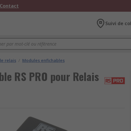
 Contact
Suivi de co
e relais
/
Modules enfichables
ble RS PRO pour Relais