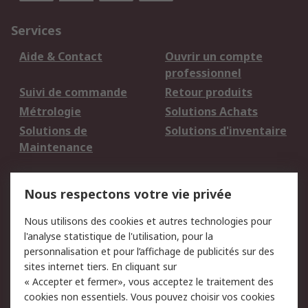
Services
Aide & Contact
Ouvrir un compte
professionnel
Suivi de commande
Retour produits
Métrologie
Solutions Achats
Solutions de
Solutions d'inventaire
Maintenance
Mentions Légales
Nous respectons votre vie privée
Conditions d'utilisation
Politique de cookies
Nous utilisons des cookies et autres technologies pour
du site
l'analyse statistique de l'utilisation, pour la
Politique de protection
Sécurité des E-mails
personnalisation et pour l’affichage de publicités sur des
des données - Mise à
sites internet tiers. En cliquant sur
jour
« Accepter et fermer», vous acceptez le traitement des
Conditions générales
Politique anti-
cookies non essentiels. Vous pouvez choisir vos cookies