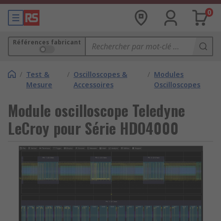
0
Références fabricant
/
Test &
/
Oscilloscopes &
/
Modules
Mesure
Accessoires
Oscilloscopes
Module oscilloscope Teledyne
LeCroy pour Série HDO4000