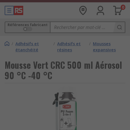
0
Références fabricant
/
Adhésifs et
/
Adhésifs et
/
Mousses
étanchéité
résines
expansives
Mousse Vert CRC 500 ml Aérosol
90 °C -40 °C