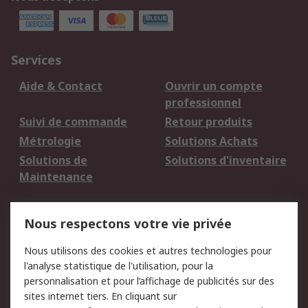
Services
Aide & Contact
Ouvrir un compte
professionnel
Suivi de commande
Retour produits
Métrologie
Solutions Achats
Solutions de
Solutions d'inventaire
Maintenance
Mentions Légales
Nous respectons votre vie privée
Conditions d'utilisation
Politique de cookies
Nous utilisons des cookies et autres technologies pour
du site
l'analyse statistique de l'utilisation, pour la
Politique de protection
Sécurité des E-mails
personnalisation et pour l’affichage de publicités sur des
des données - Mise à
sites internet tiers. En cliquant sur
jour