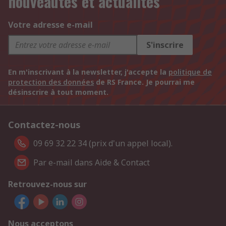
nouveautés et actualités
Votre adresse e-mail
S'inscrire
En m'inscrivant à la newsletter, j'accepte la
politique de
protection des données
de RS France. Je pourrai me
désinscrire à tout moment.
Contactez-nous
09 69 32 22 34 (prix d'un appel local).
Par e-mail dans Aide & Contact
Retrouvez-nous sur
Nous acceptons