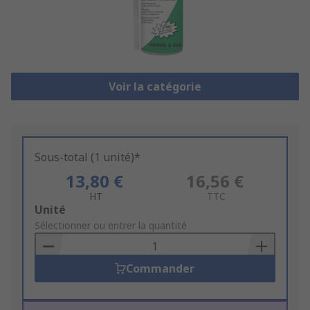
Voir la catégorie
Sous-total (1 unité)*
13,80 €
16,56 €
HT
TTC
Add
Unité
to
Sélectionner ou entrer la quantité
Basket
Commander