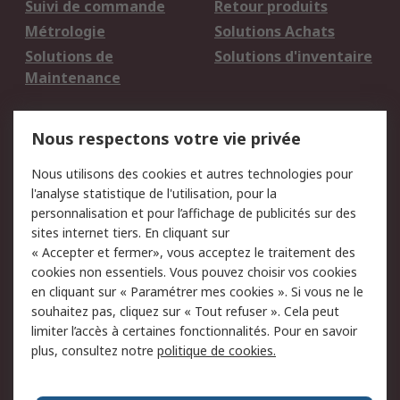
Suivi de commande
Retour produits
Métrologie
Solutions Achats
Solutions de
Solutions d'inventaire
Maintenance
Mentions Légales
Nous respectons votre vie privée
Conditions d'utilisation
Politique de cookies
Nous utilisons des cookies et autres technologies pour
du site
l'analyse statistique de l'utilisation, pour la
Politique de protection
Sécurité des E-mails
personnalisation et pour l’affichage de publicités sur des
des données - Mise à
sites internet tiers. En cliquant sur
jour
« Accepter et fermer», vous acceptez le traitement des
Conditions générales
Politique anti-
cookies non essentiels. Vous pouvez choisir vos cookies
de vente
corruption
en cliquant sur « Paramétrer mes cookies ». Si vous ne le
souhaitez pas, cliquez sur « Tout refuser ». Cela peut
Campagnes marketing
limiter l’accès à certaines fonctionnalités. Pour en savoir
plus, consultez notre
politique de cookies.
A propos de RS
A propos de RS France
Evénements