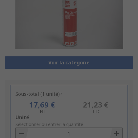
Voir la catégorie
Sous-total (1 unité)*
17,69 €
21,23 €
HT
TTC
Add
Unité
to
Sélectionner ou entrer la quantité
Basket