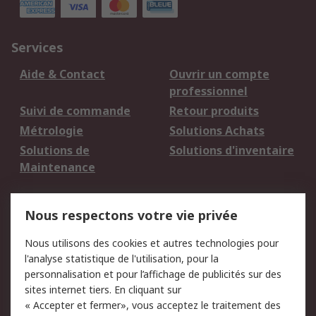
Services
Aide & Contact
Ouvrir un compte
professionnel
Suivi de commande
Retour produits
Métrologie
Solutions Achats
Solutions de
Solutions d'inventaire
Maintenance
Mentions Légales
Nous respectons votre vie privée
Conditions d'utilisation
Politique de cookies
Nous utilisons des cookies et autres technologies pour
du site
l'analyse statistique de l'utilisation, pour la
Politique de protection
Sécurité des E-mails
personnalisation et pour l’affichage de publicités sur des
des données - Mise à
sites internet tiers. En cliquant sur
jour
« Accepter et fermer», vous acceptez le traitement des