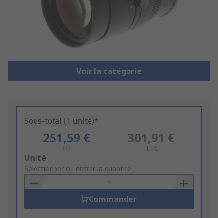
Voir la catégorie
Sous-total (1 unité)*
251,59 €
301,91 €
HT
TTC
Add
Unité
to
Sélectionner ou entrer la quantité
Basket
Commander