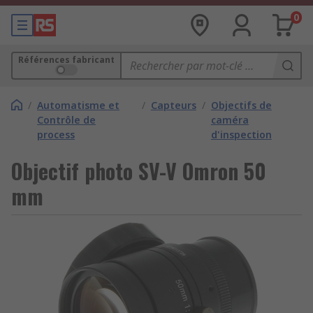
0
Références fabricant
/
Automatisme et
/
Capteurs
/
Objectifs de
Contrôle de
caméra
process
d'inspection
Objectif photo SV-V Omron 50
mm