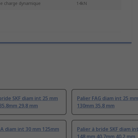
de charge dynamique
14kN
 bride SKF diam int 25 mm
Palier FAG diam int 25 m
35.8mm 29.8 mm
130mm 35.8 mm
INA diam int 30 mm 125mm
Palier à bride SKF diam i
148 mm 40.7mm 40.2 mm