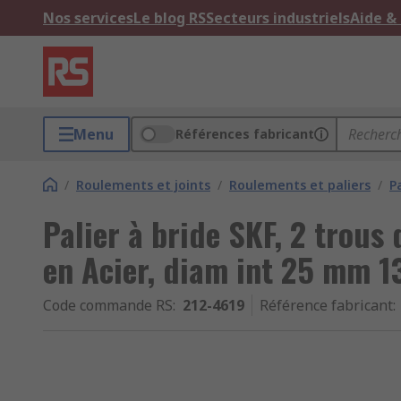
Nos services
Le blog RS
Secteurs industriels
Aide &
Menu
Références fabricant
/
Roulements et joints
/
Roulements et paliers
/
P
Palier à bride SKF, 2 trous 
en Acier, diam int 25 mm
Code commande RS
:
212-4619
Référence fabricant
: