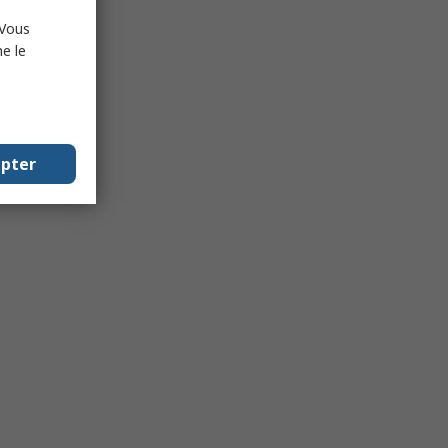
 Vous
e le
epter