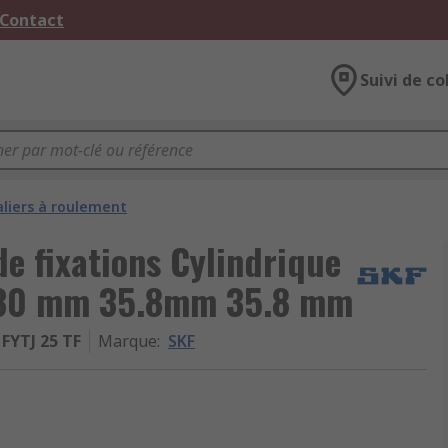
 Contact
Suivi de co
aliers à roulement
de fixations Cylindrique
 130 mm 35.8mm 35.8 mm
FYTJ 25 TF
Marque
:
SKF