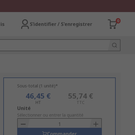
0
lis
S’identifier / S'enregistrer
Sous-total (1 unité)*
46,45 €
55,74 €
HT
TTC
Add
Unité
to
Sélectionner ou entrer la quantité
Basket
Commander