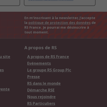
En m'inscrivant à la newsletter, j'accepte
la
politique de protection des données
de
RS France. Je pourrai me désinscrire à
tout moment.
A propos de RS
u site
A propos de RS France
Evénements
es
Le groupe RS Group Plc
Presse
RS dans le monde
vente
Démarche RSE
Nous rejoindre
RS Particuliers