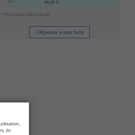
1 +
46,45 €
*Prix donné à titre indicatif
Ajouter à une liste
tilisation,
rs. En