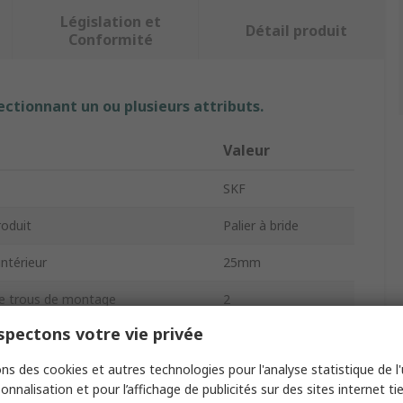
Législation et
Détail produit
Conformité
ectionnant un ou plusieurs attributs.
Valeur
SKF
roduit
Palier à bride
ntérieur
25mm
e trous de montage
2
pectons votre vie privée
Acier
ns des cookies et autres technologies pour l'analyse statistique de l'u
rrouillage
Vis de réglage
onnalisation et pour l’affichage de publicités sur des sites internet tie