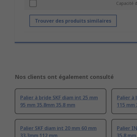
Capacité 
Trouver des produits similaires
Nos clients ont également consulté
Palier à bride SKF diam int 25 mm
Palier à
95 mm 35.8mm 35.8 mm
115 mm 
Palier SKF diam int 20 mm 60 mm
Palier 
33.3mm 112 mm
35.8 mm