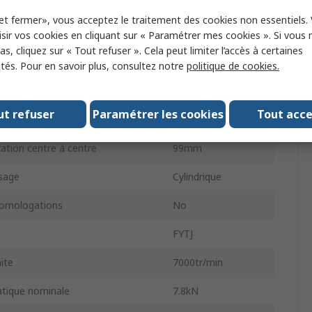
130mm
et fermer», vous acceptez le traitement des cookies non essentiels.
35.8mm
sir vos cookies en cliquant sur « Paramétrer mes cookies ». Si vous n
s, cliquez sur « Tout refuser ». Cela peut limiter l’accès à certaines
r
35.8mm
ités. Pour en savoir plus, consultez notre
politique de cookies.
rou de fixation
16 mm
ut refuser
Paramétrer les cookies
Tout acc
erminaison
Ouvert
xation centre à centre
99mm
ésage
Cylindrique
omologations
No
FYTJ
mite
7000tr/min
atique nominale
7.8kN